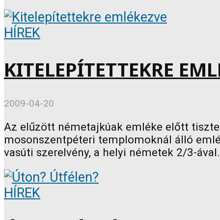
HÍREK
KITELEPÍTETTEKRE EML
2009-04-20
Az elűzött németajkúak emléke előtt tiszt
mosonszentpéteri templomoknál álló emlékt
vasúti szerelvény, a helyi németek 2/3-ával.
HÍREK