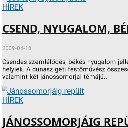
HÍREK
CSEND, NYUGALOM, BÉ
2009-04-18
Csendes szemlélődés, békés nyugalom jellem
helyiek. A dunaszigeti festőművész összese
valamint két jánossomorjai témájú...
HÍREK
JÁNOSSOMORJÁIG REP