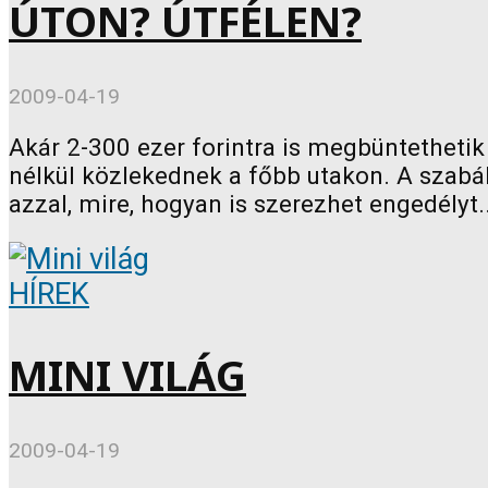
ÚTON? ÚTFÉLEN?
2009-04-19
Akár 2-300 ezer forintra is megbüntetheti
nélkül közlekednek a főbb utakon. A szabá
azzal, mire, hogyan is szerezhet engedélyt..
HÍREK
MINI VILÁG
2009-04-19