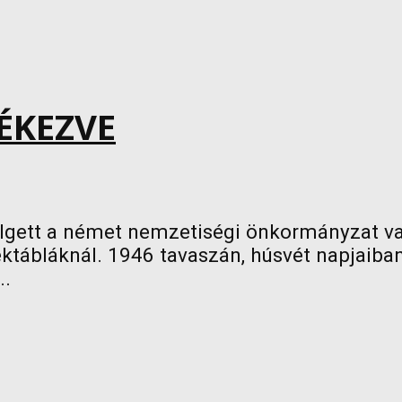
ÉKEZVE
elgett a német nemzetiségi önkormányzat va
ábláknál. 1946 tavaszán, húsvét napjaiban 
..