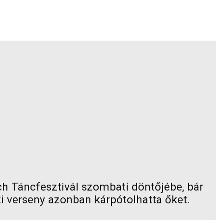
sch Táncfesztivál szombati döntőjébe, bár
ki verseny azonban kárpótolhatta őket.