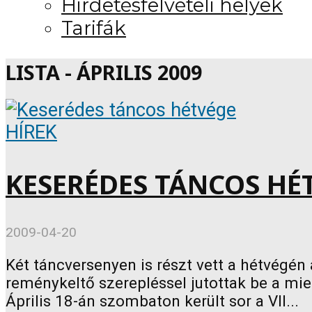
Hirdetésfelvételi helyek
Tarifák
LISTA - ÁPRILIS 2009
HÍREK
KESERÉDES TÁNCOS HÉ
2009-04-20
Két táncversenyen is részt vett a hétvégén 
reménykeltő szerepléssel jutottak be a mi
Április 18-án szombaton került sor a VII...