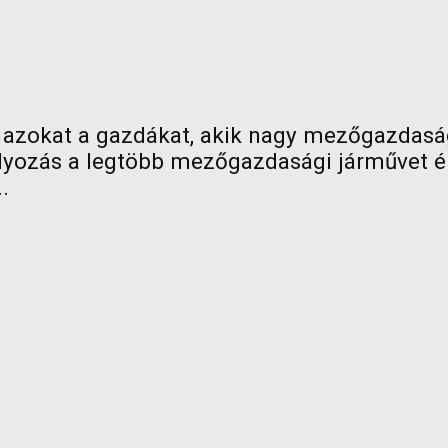
k azokat a gazdákat, akik nagy mezőgazdasá
lyozás a legtöbb mezőgazdasági járművet éri
.