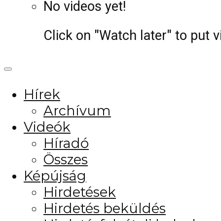
No videos yet!
Click on "Watch later" to put 
Hírek
Archívum
Videók
Híradó
Összes
Képújság
Hirdetések
Hirdetés beküldés