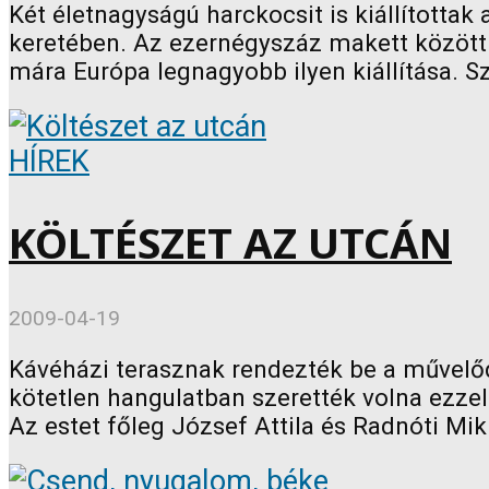
Két életnagyságú harckocsit is kiállította
keretében. Az ezernégyszáz makett között 
mára Európa legnagyobb ilyen kiállítása. Sz
HÍREK
KÖLTÉSZET AZ UTCÁN
2009-04-19
Kávéházi terasznak rendezték be a művelőd
kötetlen hangulatban szerették volna ezze
Az estet főleg József Attila és Radnóti Mikl