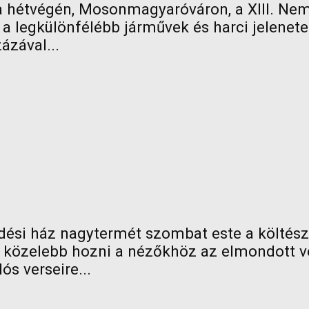
k a hétvégén, Mosonmagyaróváron, a XIII. Nem
a legkülönfélébb járművek és harci jelenet
ázával...
ési ház nagytermét szombat este a költészet
l közelebb hozni a nézőkhöz az elmondott v
ós verseire...