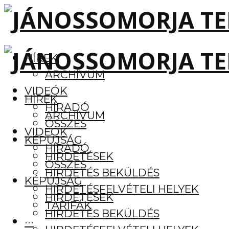
HÍREK
ARCHÍVUM
VIDEÓK
HÍREK
HÍRADÓ
ARCHÍVUM
ÖSSZES
VIDEÓK
KÉPÚJSÁG
HÍRADÓ
HIRDETÉSEK
ÖSSZES
HIRDETÉS BEKÜLDÉS
KÉPÚJSÁG
HIRDETÉSFELVÉTELI HELYEK
HIRDETÉSEK
TARIFÁK
HIRDETÉS BEKÜLDÉS
···