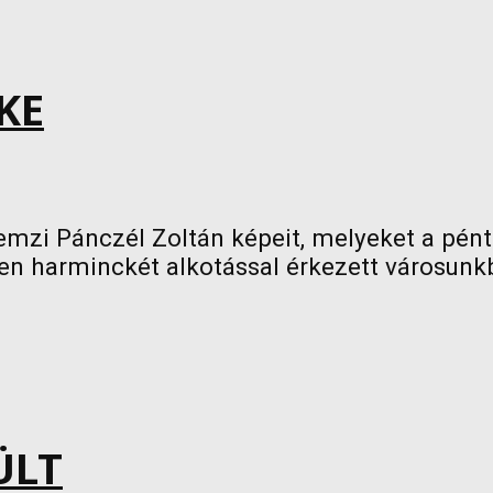
KE
zi Pánczél Zoltán képeit, melyeket a péntek
n harminckét alkotással érkezett városunkba,
ÜLT