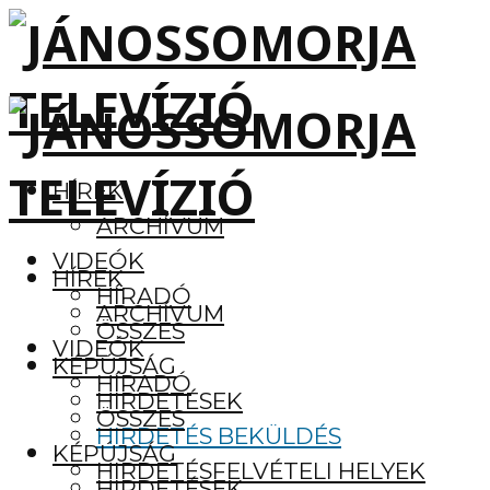
HÍREK
ARCHÍVUM
VIDEÓK
HÍREK
HÍRADÓ
ARCHÍVUM
ÖSSZES
VIDEÓK
KÉPÚJSÁG
HÍRADÓ
HIRDETÉSEK
ÖSSZES
HIRDETÉS BEKÜLDÉS
KÉPÚJSÁG
HIRDETÉSFELVÉTELI HELYEK
HIRDETÉSEK