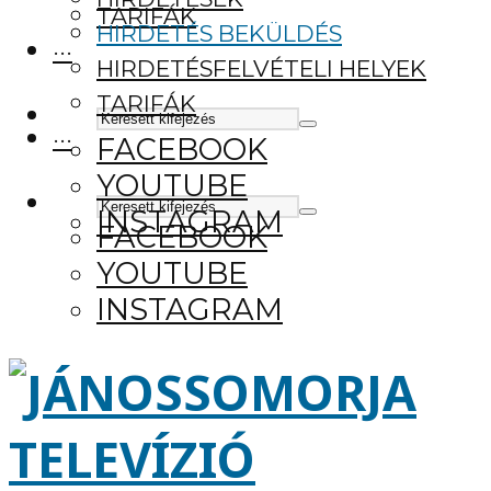
TARIFÁK
HIRDETÉS BEKÜLDÉS
···
HIRDETÉSFELVÉTELI HELYEK
TARIFÁK
···
FACEBOOK
YOUTUBE
INSTAGRAM
FACEBOOK
YOUTUBE
INSTAGRAM