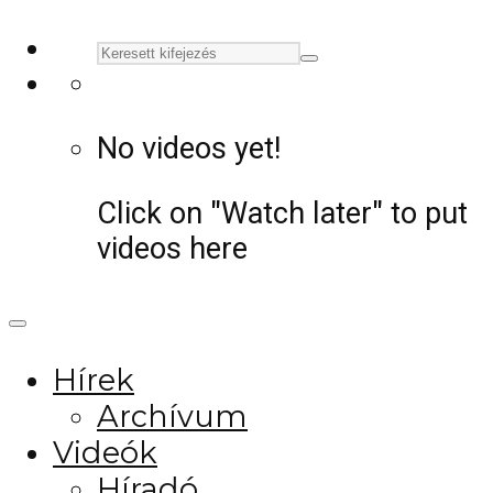
No videos yet!
Click on "Watch later" to put
videos here
Hírek
Archívum
Videók
Híradó