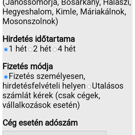
(Jánossomorja, Bősárkány, Halászi,
Hegyeshalom, Kimle, Máriakálnok,
Mosonszolnok)
Hirdetés időtartama
1 hét
2 hét
4 hét
Fizetés módja
Fizetés személyesen,
hirdetésfelvételi helyen
Utalásos
számlát kérek (csak cégek,
vállalkozások esetén)
Cég esetén adószám