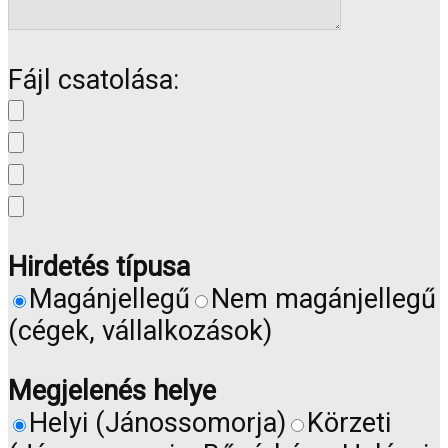
Fájl csatolása:
Hirdetés típusa
Magánjellegű
Nem magánjellegű
(cégek, vállalkozások)
Megjelenés helye
Helyi (Jánossomorja)
Körzeti