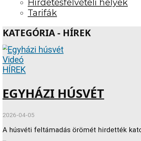
Hirdetésfelvételi helyek
Tarifák
KATEGÓRIA - HÍREK
Videó
HÍREK
EGYHÁZI HÚSVÉT
2026-04-05
A húsvéti feltámadás örömét hirdették kat