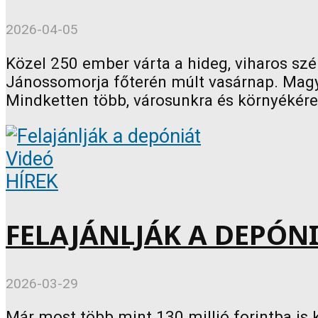
2026-04-05
Közel 250 ember várta a hideg, viharos szél
Jánossomorja főterén múlt vasárnap. Magyar 
Mindketten több, városunkra és környékére.
Videó
HÍREK
FELAJÁNLJÁK A DEPÓN
2026-03-29
Már most több mint 130 millió forintba is 