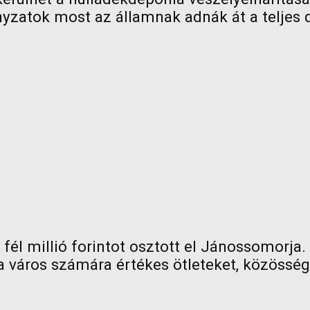
zatok most az államnak adnák át a teljes d
él millió forintot osztott el Jánossomorja. 
 a város számára értékes ötleteket, közösség