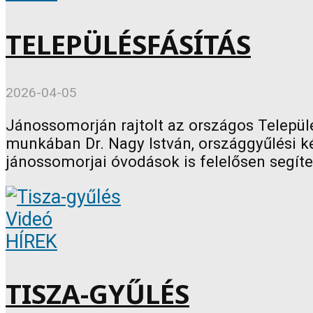
TELEPÜLÉSFÁSÍTÁS
2026-04-05
Jánossomorján rajtolt az országos Települé
munkában Dr. Nagy István, országgyűlési ké
jánossomorjai óvodások is felelősen segítet
Videó
HÍREK
TISZA-GYŰLÉS