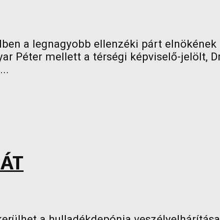
ben a legnagyobb ellenzéki párt elnökének és
Péter mellett a térségi képviselő-jelölt, Dr.
..
IÁT
kerülhet a hulladékdepónia veszélyelhárítás