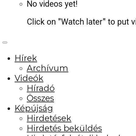
No videos yet!
Click on "Watch later" to put 
Hírek
Archívum
Videók
Híradó
Összes
Képújság
Hirdetések
Hirdetés beküldés