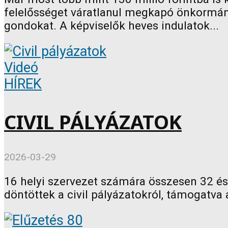
felelősséget váratlanul megkapó önkormány
gondokat. A képviselők heves indulatok...
Videó
HÍREK
CIVIL PÁLYÁZATOK
2026-03-29
16 helyi szervezet számára összesen 32 és f
döntöttek a civil pályázatokról, támogatva