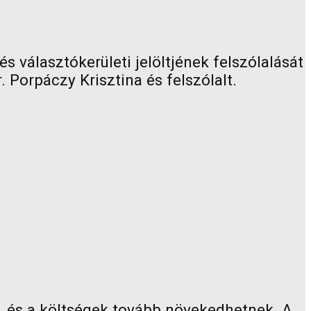
 választókerületi jelöltjének felszólalását
 Porpáczy Krisztina és felszólalt.
a, és a költségek tovább növekedhetnek. A