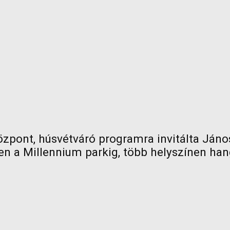
központ, húsvétváró programra invitálta Já
en a Millennium parkig, több helyszínen han