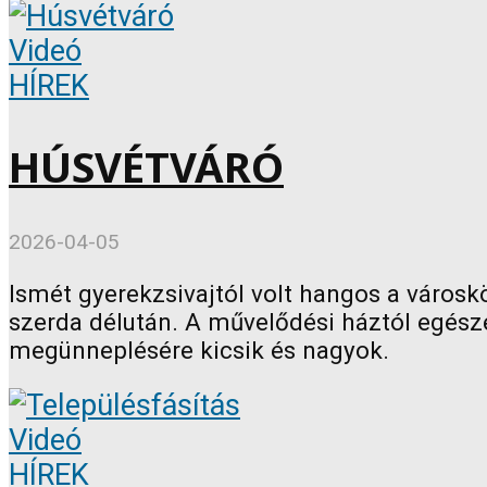
Videó
HÍREK
HÚSVÉTVÁRÓ
2026-04-05
Ismét gyerekzsivajtól volt hangos a város
szerda délután. A művelődési háztól egész
megünneplésére kicsik és nagyok.
Videó
HÍREK