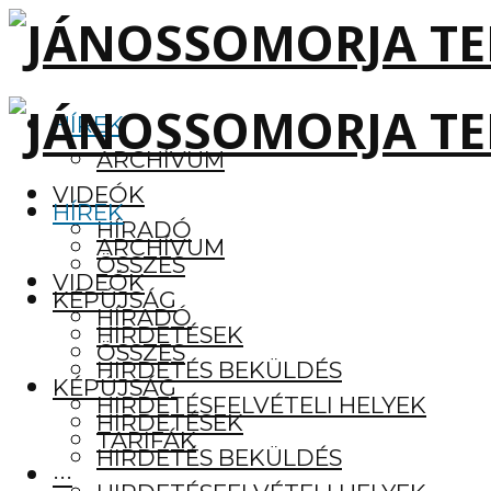
HÍREK
ARCHÍVUM
VIDEÓK
HÍREK
HÍRADÓ
ARCHÍVUM
ÖSSZES
VIDEÓK
KÉPÚJSÁG
HÍRADÓ
HIRDETÉSEK
ÖSSZES
HIRDETÉS BEKÜLDÉS
KÉPÚJSÁG
HIRDETÉSFELVÉTELI HELYEK
HIRDETÉSEK
TARIFÁK
HIRDETÉS BEKÜLDÉS
···