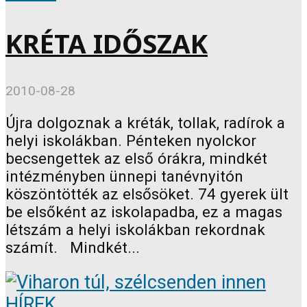
KRÉTA IDŐSZAK
2010-08-28
Újra dolgoznak a kréták, tollak, radírok a
helyi iskolákban. Pénteken nyolckor
becsengettek az első órákra, mindkét
intézményben ünnepi tanévnyitón
köszöntötték az elsősöket. 74 gyerek ült
be elsőként az iskolapadba, ez a magas
létszám a helyi iskolákban rekordnak
számít. Mindkét...
HÍREK