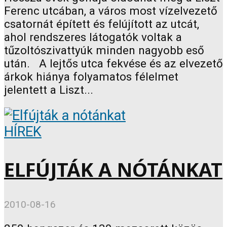
Ferenc utcában, a város most vízelvezető
csatornát épített és felújított az utcát,
ahol rendszeres látogatók voltak a
tűzoltószivattyúk minden nagyobb eső
után. A lejtős utca fekvése és az elvezető
árkok hiánya folyamatos félelmet
jelentett a Liszt...
HÍREK
ELFÚJTÁK A NÓTÁNKAT
2010-08-16