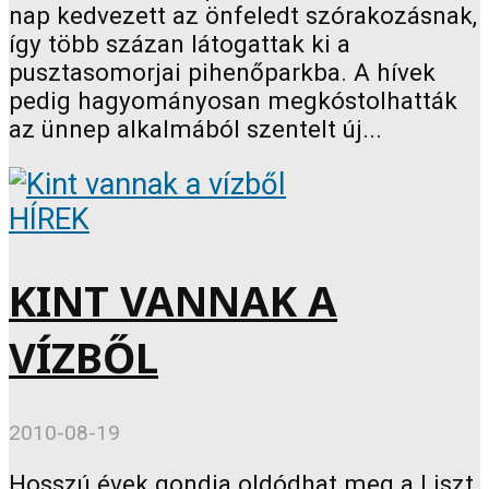
nap kedvezett az önfeledt szórakozásnak,
így több százan látogattak ki a
pusztasomorjai pihenőparkba. A hívek
pedig hagyományosan megkóstolhatták
az ünnep alkalmából szentelt új...
HÍREK
KINT VANNAK A
VÍZBŐL
2010-08-19
Hosszú évek gondja oldódhat meg a Liszt