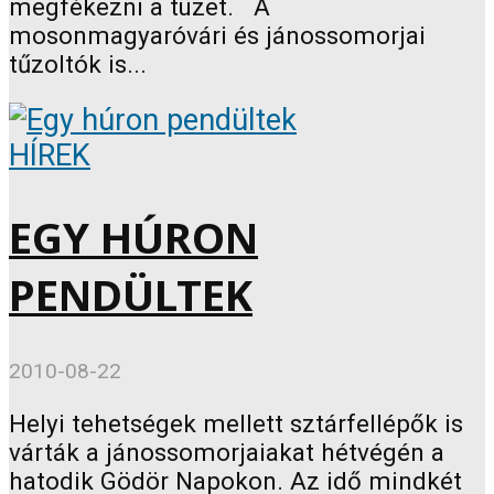
megfékezni a tüzet. A
mosonmagyaróvári és jánossomorjai
tűzoltók is...
HÍREK
EGY HÚRON
PENDÜLTEK
2010-08-22
Helyi tehetségek mellett sztárfellépők is
várták a jánossomorjaiakat hétvégén a
hatodik Gödör Napokon. Az idő mindkét