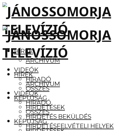
HÍREK
ARCHÍVUM
VIDEÓK
HÍREK
HÍRADÓ
ARCHÍVUM
ÖSSZES
VIDEÓK
KÉPÚJSÁG
HÍRADÓ
HIRDETÉSEK
ÖSSZES
HIRDETÉS BEKÜLDÉS
KÉPÚJSÁG
HIRDETÉSFELVÉTELI HELYEK
HIRDETÉSEK