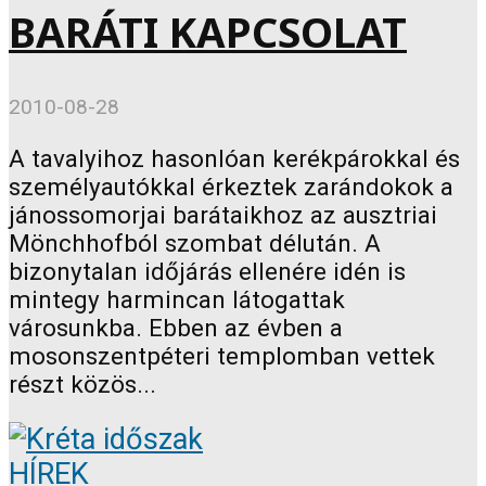
BARÁTI KAPCSOLAT
2010-08-28
A tavalyihoz hasonlóan kerékpárokkal és
személyautókkal érkeztek zarándokok a
jánossomorjai barátaikhoz az ausztriai
Mönchhofból szombat délután. A
bizonytalan időjárás ellenére idén is
mintegy harmincan látogattak
városunkba. Ebben az évben a
mosonszentpéteri templomban vettek
részt közös...
HÍREK