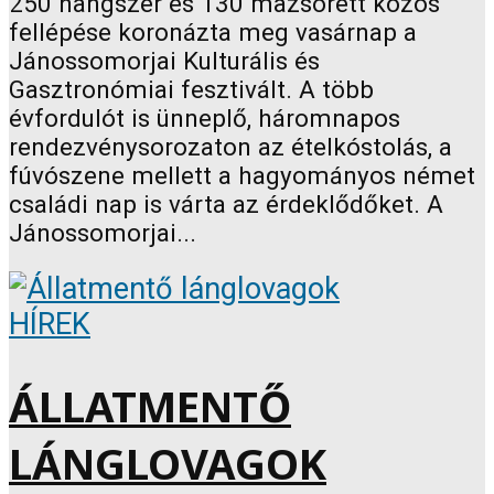
250 hangszer és 130 mazsorett közös
fellépése koronázta meg vasárnap a
Jánossomorjai Kulturális és
Gasztronómiai fesztivált. A több
évfordulót is ünneplő, háromnapos
rendezvénysorozaton az ételkóstolás, a
fúvószene mellett a hagyományos német
családi nap is várta az érdeklődőket. A
Jánossomorjai...
HÍREK
ÁLLATMENTŐ
LÁNGLOVAGOK