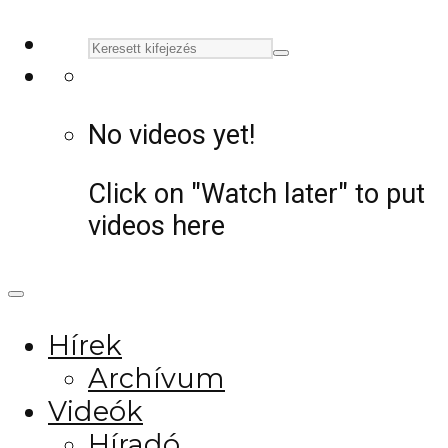
No videos yet!
Click on "Watch later" to put
videos here
Hírek
Archívum
Videók
Híradó