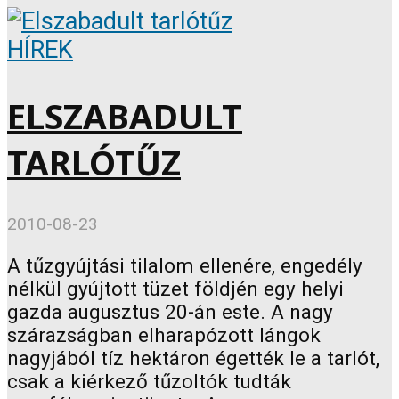
HÍREK
ELSZABADULT
TARLÓTŰZ
2010-08-23
A tűzgyújtási tilalom ellenére, engedély
nélkül gyújtott tüzet földjén egy helyi
gazda augusztus 20-án este. A nagy
szárazságban elharapózott lángok
nagyjából tíz hektáron égették le a tarlót,
csak a kiérkező tűzoltók tudták