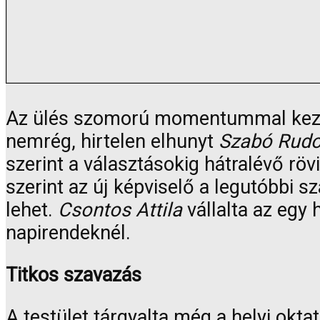
Az ülés szomorú momentummal kezdő
nemrég, hirtelen elhunyt
Szabó Rudo
szerint a választásokig hátralévő röv
szerint az új képviselő a legutóbbi s
lehet.
Csontos Attila
vállalta az egy 
napirendeknél.
Titkos szavazás
A testület tárgyalta még a helyi okt