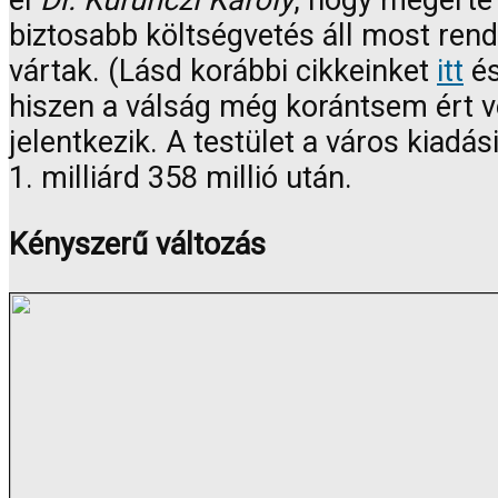
el
Dr. Kurunczi Károly
, hogy megérte 
biztosabb költségvetés áll most ren
vártak. (Lásd korábbi cikkeinket
itt
é
hiszen a válság még korántsem ért v
jelentkezik. A testület a város kiadá
1. milliárd 358 millió után.
Kényszerű változás