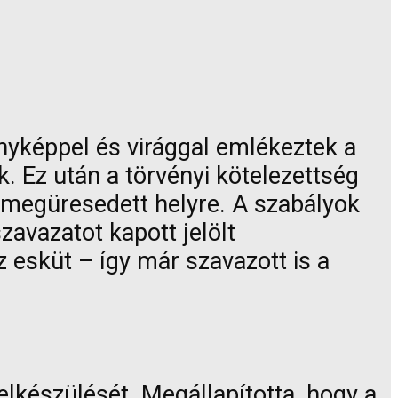
képpel és virággal emlékeztek a
. Ez után a törvényi kötelezettség
 a megüresedett helyre. A szabályok
zavazatot kapott jelölt
z esküt – így már szavazott is a
elkészülését. Megállapította, hogy a