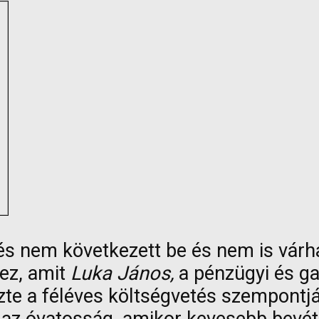
és nem következett be és nem is várh
 ez, amit
Luka János,
a pénzügyi és ga
te a féléves költségvetés szempontjáb