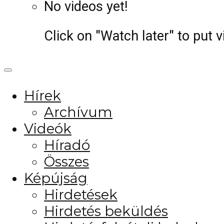
No videos yet!
Click on "Watch later" to put 
Hírek
Archívum
Videók
Híradó
Összes
Képújság
Hirdetések
Hirdetés beküldés