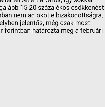
lel tervezett a város, így sokkal
legalább 15-20 százalékos csökkenést
onban nem ad okot elbizakodottságra,
helyben jelentős, még csak most
er forintban határozta meg a februári