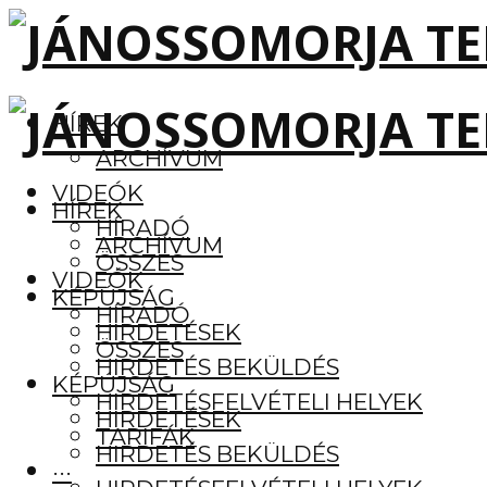
HÍREK
ARCHÍVUM
VIDEÓK
HÍREK
HÍRADÓ
ARCHÍVUM
ÖSSZES
VIDEÓK
KÉPÚJSÁG
HÍRADÓ
HIRDETÉSEK
ÖSSZES
HIRDETÉS BEKÜLDÉS
KÉPÚJSÁG
HIRDETÉSFELVÉTELI HELYEK
HIRDETÉSEK
TARIFÁK
HIRDETÉS BEKÜLDÉS
···