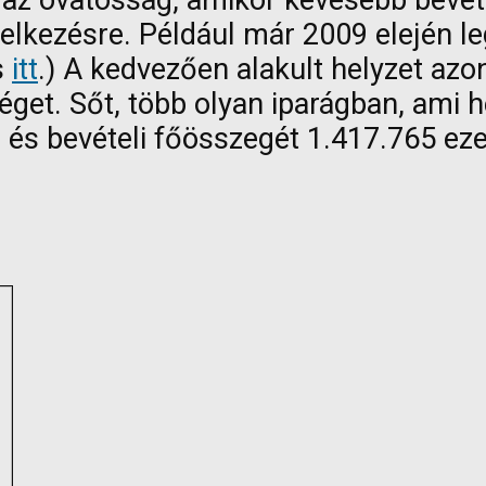
az óvatosság, amikor kevesebb bevétel
delkezésre. Például már 2009 elején 
s
itt
.) A kedvezően alakult helyzet az
éget. Sőt, több olyan iparágban, ami 
si és bevételi főösszegét 1.417.765 ez