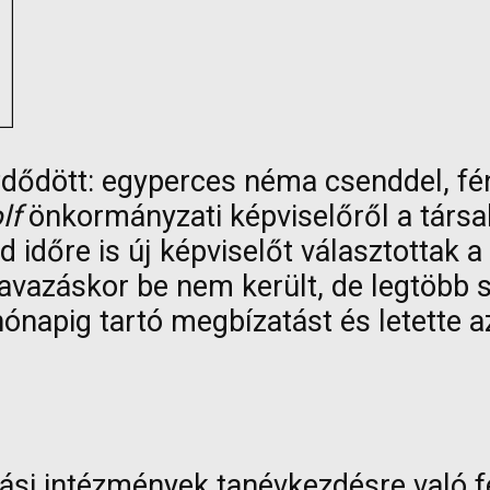
dött: egyperces néma csenddel, fény
lf
önkormányzati képviselőről a társak
id időre is új képviselőt választottak
zavazáskor be nem került, de legtöbb s
hónapig tartó megbízatást és letette a
atási intézmények tanévkezdésre való f