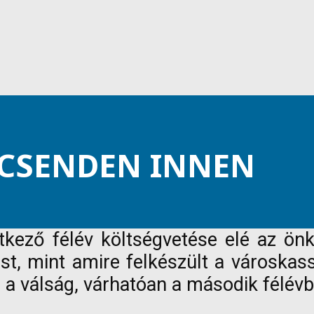
LCSENDEN INNEN
tkező félév költségvetése elé az ö
t, mint amire felkészült a városkass
ég a válság, várhatóan a második félé