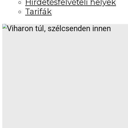
Hirdetésfelvételi helyek
Tarifák