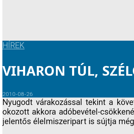
HÍREK
VIHARON TÚL, SZÉ
2010-08-26
Nyugodt várakozással tekint a köve
okozott akkora adóbevétel-csökkenés
jelentős élelmiszeripart is sújtja m