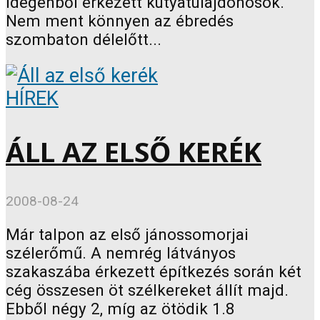
idegenből érkezett kutyatulajdonosok.
Nem ment könnyen az ébredés
szombaton délelőtt...
HÍREK
ÁLL AZ ELSŐ KERÉK
2008-08-24
Már talpon az első jánossomorjai
szélerőmű. A nemrég látványos
szakaszába érkezett építkezés során két
cég összesen öt szélkereket állít majd.
Ebből négy 2, míg az ötödik 1.8