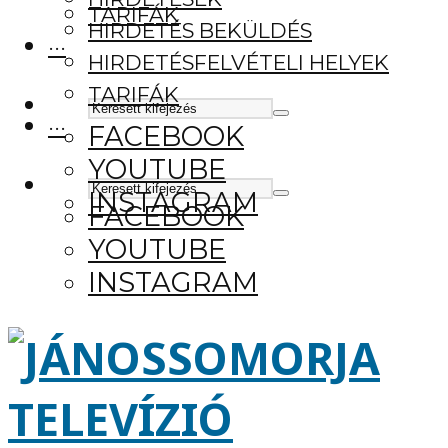
TARIFÁK
HIRDETÉS BEKÜLDÉS
···
HIRDETÉSFELVÉTELI HELYEK
TARIFÁK
···
FACEBOOK
YOUTUBE
INSTAGRAM
FACEBOOK
YOUTUBE
INSTAGRAM