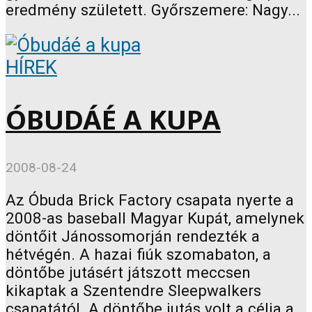
eredmény született. Győrszemere: Nagy...
HÍREK
ÓBUDÁÉ A KUPA
2008-08-24
Az Óbuda Brick Factory csapata nyerte a
2008-as baseball Magyar Kupát, amelynek
döntőit Jánossomorján rendezték a
hétvégén. A hazai fiúk szomabaton, a
döntőbe jutásért játszott meccsen
kikaptak a Szentendre Sleepwalkers
csapatától. A döntőbe jutás volt a célja a