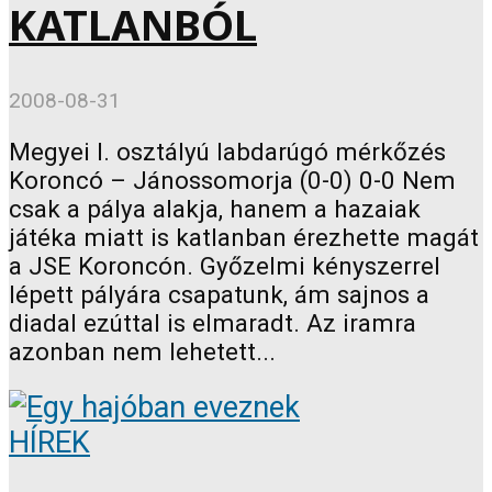
KATLANBÓL
2008-08-31
Megyei I. osztályú labdarúgó mérkőzés
Koroncó – Jánossomorja (0-0) 0-0 Nem
csak a pálya alakja, hanem a hazaiak
játéka miatt is katlanban érezhette magát
a JSE Koroncón. Győzelmi kényszerrel
lépett pályára csapatunk, ám sajnos a
diadal ezúttal is elmaradt. Az iramra
azonban nem lehetett...
HÍREK