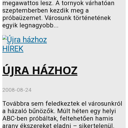
megawattos lesz. A tornyok várhatóan
szeptemberben kezdik meg a
próbaüzemet. Városunk történetének
egyik legnagyobb...
HÍREK
ÚJRA HÁZHOZ
2008-08-24
Továbbra sem feledkeztek el városunkról
a házaló bűnözők. Múlt héten egy helyi
ABC-ben próbáltak, feltehetően hamis
arany ékszereket eladni – sikertelenül.