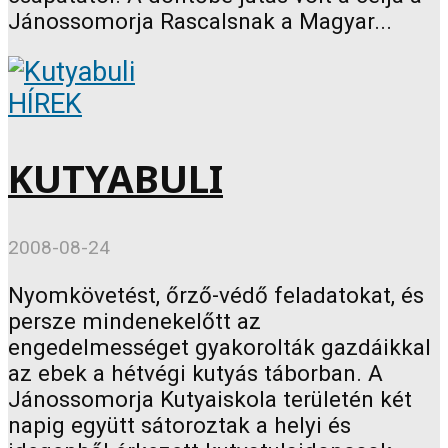
Jánossomorja Rascalsnak a Magyar...
HÍREK
KUTYABULI
2008-08-24
Nyomkövetést, őrző-védő feladatokat, és
persze mindenekelőtt az
engedelmességet gyakorolták gazdáikkal
az ebek a hétvégi kutyás táborban. A
Jánossomorja Kutyaiskola területén két
napig együtt sátoroztak a helyi és