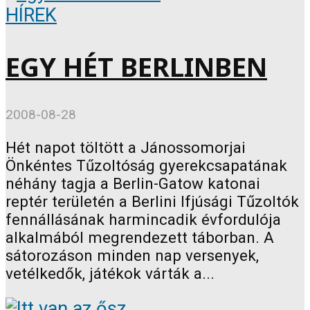
HÍREK
EGY HÉT BERLINBEN
2008-08-28
Hét napot töltött a Jánossomorjai
Önkéntes Tűzoltóság gyerekcsapatának
néhány tagja a Berlin-Gatow katonai
reptér területén a Berlini Ifjúsági Tűzoltók
fennállásának harmincadik évfordulója
alkalmából megrendezett táborban. A
sátorozáson minden nap versenyek,
vetélkedők, játékok várták a...