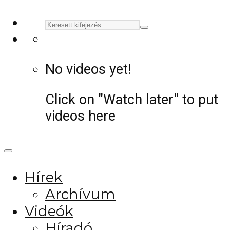
No videos yet!
Click on "Watch later" to put
videos here
Hírek
Archívum
Videók
Híradó