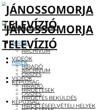
HÍREK
ARCHÍVUM
VIDEÓK
HÍREK
HÍRADÓ
ARCHÍVUM
ÖSSZES
VIDEÓK
KÉPÚJSÁG
HÍRADÓ
HIRDETÉSEK
ÖSSZES
HIRDETÉS BEKÜLDÉS
KÉPÚJSÁG
HIRDETÉSFELVÉTELI HELYEK
HIRDETÉSEK