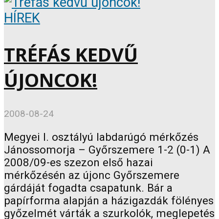
HÍREK
TRÉFÁS KEDVŰ
ÚJONCOK!
2008-08-24
Megyei I. osztályú labdarúgó mérkőzés
Jánossomorja – Győrszemere 1-2 (0-1) A
2008/09-es szezon első hazai
mérkőzésén az újonc Győrszemere
gárdáját fogadta csapatunk. Bár a
papírforma alapján a házigazdák fölényes
győzelmét várták a szurkolók, meglepetés