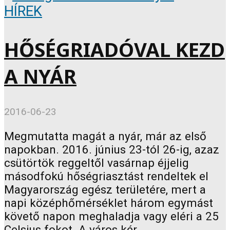
HÍREK
HŐSÉGRIADÓVAL KEZD
A NYÁR
2016-06-23
Megmutatta magát a nyár, már az első
napokban. 2016. június 23-tól 26-ig, azaz
csütörtök reggeltől vasárnap éjjelig
másodfokú hőségriasztást rendeltek el
Magyarország egész területére, mert a
napi középhőmérséklet három egymást
követő napon meghaladja vagy eléri a 25
Celsius fokot. A város kér...