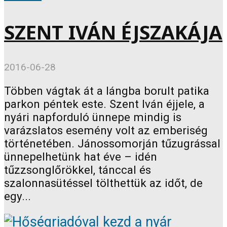
SZENT IVÁN ÉJSZAKÁJA
2016-06-28
Többen vágtak át a lángba borult patika
parkon péntek este. Szent Iván éjjele, a
nyári napforduló ünnepe mindig is
varázslatos esemény volt az emberiség
történetében. Jánossomorján tűzugrással
ünnepelhetünk hat éve – idén
tűzzsonglőrökkel, tánccal és
szalonnasütéssel tölthettük az időt, de
egy...