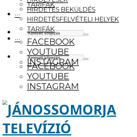
TARIFÁK
HIRDETÉS BEKÜLDÉS
···
HIRDETÉSFELVÉTELI HELYEK
TARIFÁK
···
FACEBOOK
YOUTUBE
INSTAGRAM
FACEBOOK
YOUTUBE
INSTAGRAM