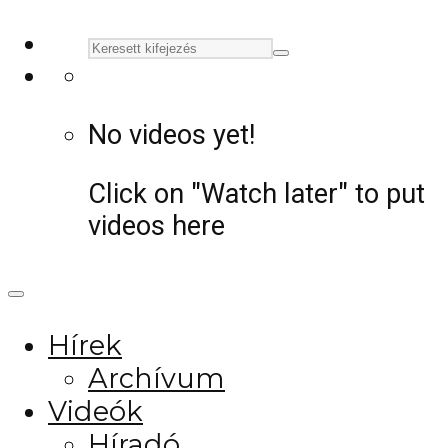
No videos yet!
Click on "Watch later" to put
videos here
Hírek
Archívum
Videók
Híradó