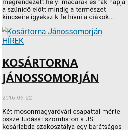
megrendezett helyi madarak és fák napja
a szünidő előtt mindig a természet
kincseire igyekszik felhívni a diákok...
HÍREK
KOSÁRTORNA
JÁNOSSOMORJÁN
2016-06-22
Két mosonmagyaróvári csapattal mérte
össze tudását szombaton a JSE
kosárlabda szakosztálya egy barátságos