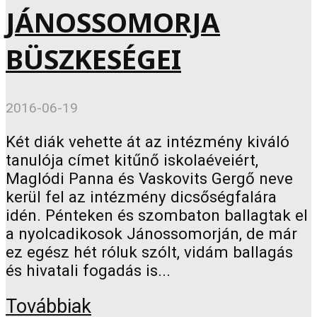
JÁNOSSOMORJA
BÜSZKESÉGEI
2016-06-19
Két diák vehette át az intézmény kiváló
tanulója címet kitűnő iskolaéveiért,
Maglódi Panna és Vaskovits Gergő neve
kerül fel az intézmény dicsőségfalára
idén. Pénteken és szombaton ballagtak el
a nyolcadikosok Jánossomorján, de már
ez egész hét róluk szólt, vidám ballagás
és hivatali fogadás is...
Továbbiak