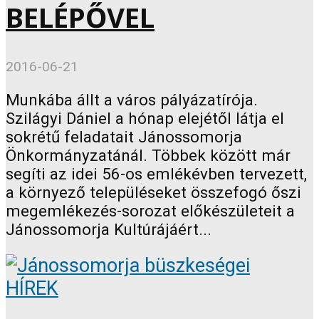
BELÉPŐVEL
2016-06-21
Munkába állt a város pályázatírója.
Szilágyi Dániel a hónap elejétől látja el
sokrétű feladatait Jánossomorja
Önkormányzatánál. Többek között már
segíti az idei 56-os emlékévben tervezett,
a környező településeket összefogó őszi
megemlékezés-sorozat előkészületeit a
Jánossomorja Kultúrájáért...
HÍREK