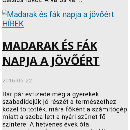
HÍREK
MADARAK ÉS FÁK
NAPJA A JÖVŐÉRT
2016-06-22
Bár pár évtizede még a gyerekek
szabadidejük jó részét a természethez
közel töltötték, mára főként a számítógép
miatt a szoba lett a nyári szünet fő
színtere. A hetvenes évek óta