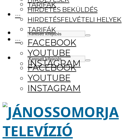
TARIFÁK
HIRDETÉS BEKÜLDÉS
···
HIRDETÉSFELVÉTELI HELYEK
TARIFÁK
···
FACEBOOK
YOUTUBE
INSTAGRAM
FACEBOOK
YOUTUBE
INSTAGRAM