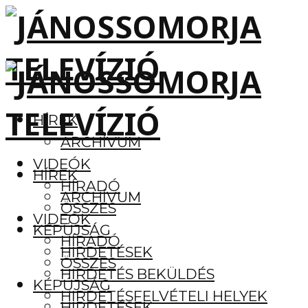
HÍREK
ARCHÍVUM
VIDEÓK
HÍREK
HÍRADÓ
ARCHÍVUM
ÖSSZES
VIDEÓK
KÉPÚJSÁG
HÍRADÓ
HIRDETÉSEK
ÖSSZES
HIRDETÉS BEKÜLDÉS
KÉPÚJSÁG
HIRDETÉSFELVÉTELI HELYEK
HIRDETÉSEK