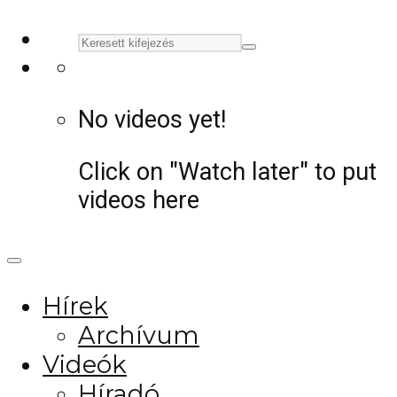
No videos yet!
Click on "Watch later" to put
videos here
Hírek
Archívum
Videók
Híradó