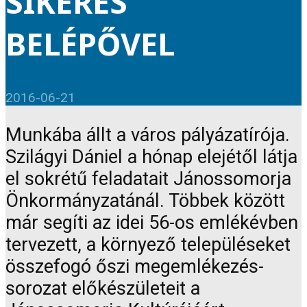
SIKERES
BELÉPŐVEL
2016-06-21
Munkába állt a város pályázatírója.
Szilágyi Dániel a hónap elejétől látja
el sokrétű feladatait Jánossomorja
Önkormányzatánál. Többek között
már segíti az idei 56-os emlékévben
tervezett, a környező településeket
összefogó őszi megemlékezés-
sorozat előkészületeit a