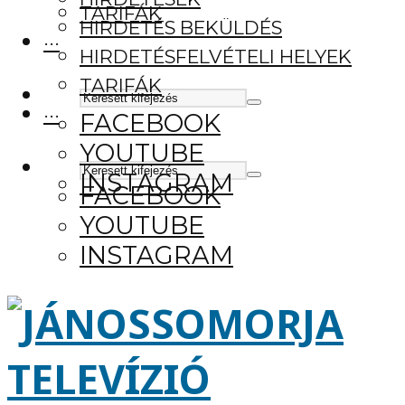
TARIFÁK
HIRDETÉS BEKÜLDÉS
···
HIRDETÉSFELVÉTELI HELYEK
TARIFÁK
···
FACEBOOK
YOUTUBE
INSTAGRAM
FACEBOOK
YOUTUBE
INSTAGRAM