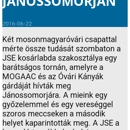
JÁNOSSOMORJÁN
2016-06-22
Két mosonmagyaróvári csapattal
mérte össze tudását szombaton a
JSE kosárlabda szakosztálya egy
barátságos tornán, amelyre a
MOGAAC és az Óvári Kányák
gárdáját hívták meg
Jánossomorjára. A mieink egy
győzelemmel és egy vereséggel
szoros meccseken a második
helyet kaparintották meg. A JSE a