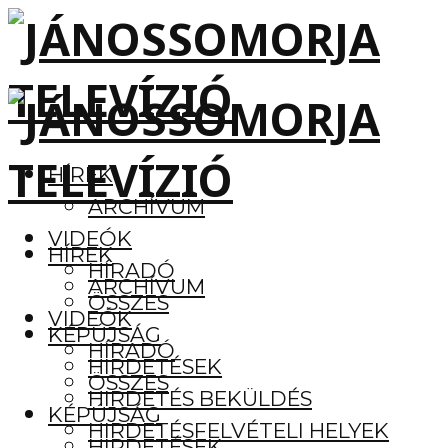
HÍREK
ARCHÍVUM
VIDEÓK
HÍREK
HÍRADÓ
ARCHÍVUM
ÖSSZES
VIDEÓK
KÉPÚJSÁG
HÍRADÓ
HIRDETÉSEK
ÖSSZES
HIRDETÉS BEKÜLDÉS
KÉPÚJSÁG
HIRDETÉSFELVÉTELI HELYEK
HIRDETÉSEK