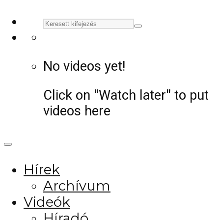
No videos yet!
Click on "Watch later" to put
videos here
Hírek
Archívum
Videók
Híradó