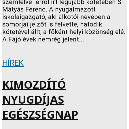
szemlélve -erről írt legújabb kötetében S.
Mátyás Ferenc. A nyugalmazott
iskolaigazgató, aki alkotói nevében a
somorjai jelzőt is felvette, hatodik
kötetével állt, a főként helyi közönség elé.
A Fájó évek nemrég jelent...
HÍREK
KIMOZDÍTÓ
NYUGDÍJAS
EGÉSZSÉGNAP