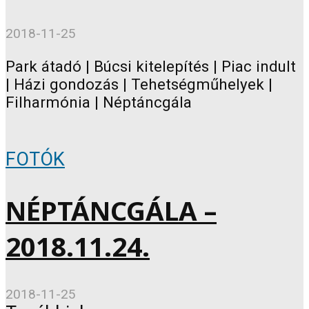
2018-11-25
Park átadó | Búcsi kitelepítés | Piac indult
| Házi gondozás | Tehetségműhelyek |
Filharmónia | Néptáncgála
FOTÓK
NÉPTÁNCGÁLA –
2018.11.24.
2018-11-25