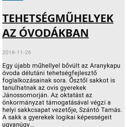
TEHETSÉGMŰHELYEK
AZ ÓVODÁKBAN
2018-11-26
Egy újabb műhellyel bővült az Aranykapu
óvoda délutáni tehetségfejlesztő
foglalkozásainak sora. Ősztől sakkot is
tanulhatnak az ovis gyerekek
Jánossomorján. Az oktatást az
önkormányzat támogatásával végzi a
helyi sakkcsapat vezetője, Szántó Tamás.
A sakk a gyerekek logikai képességeit
ugyanúgy...