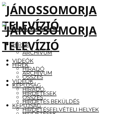
HÍREK
ARCHÍVUM
VIDEÓK
HÍREK
HÍRADÓ
ARCHÍVUM
ÖSSZES
VIDEÓK
KÉPÚJSÁG
HÍRADÓ
HIRDETÉSEK
ÖSSZES
HIRDETÉS BEKÜLDÉS
KÉPÚJSÁG
HIRDETÉSFELVÉTELI HELYEK
HIRDETÉSEK