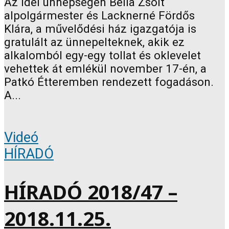
Az idei ünnepségen Bella Zsolt
alpolgármester és Lacknerné Fördős
Klára, a művelődési ház igazgatója is
gratulált az ünnepelteknek, akik ez
alkalomból egy-egy tollat és oklevelet
vehettek át emlékül november 17-én, a
Patkó Étteremben rendezett fogadáson.
A...
Videó
HÍRADÓ
HÍRADÓ 2018/47 –
2018.11.25.