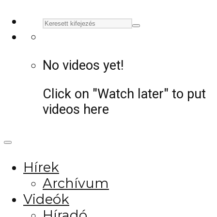
No videos yet!
Click on "Watch later" to put
videos here
Hírek
Archívum
Videók
Híradó