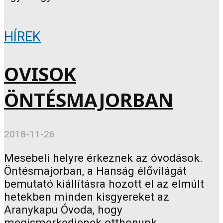
HÍREK
OVISOK
ÖNTÉSMAJORBAN
2018-11-26
Mesebeli helyre érkeznek az óvodások.
Öntésmajorban, a Hanság élővilágát
bemutató kiállításra hozott el az elmúlt
hetekben minden kisgyereket az
Aranykapu Óvoda, hogy
megismerkedjenek otthonunk