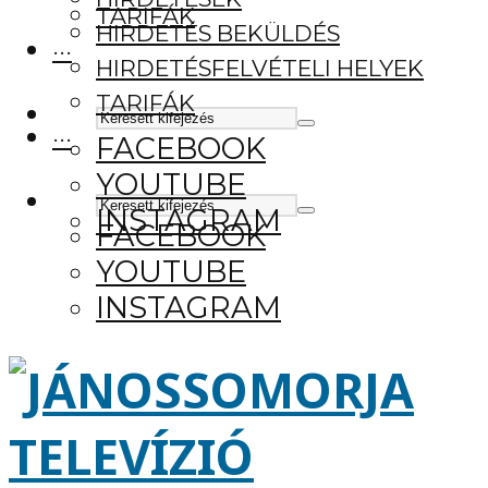
TARIFÁK
HIRDETÉS BEKÜLDÉS
···
HIRDETÉSFELVÉTELI HELYEK
TARIFÁK
···
FACEBOOK
YOUTUBE
INSTAGRAM
FACEBOOK
YOUTUBE
INSTAGRAM