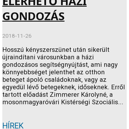
ELÉRHETŐ HÁZI
GONDOZÁS
2018-11-26
Hosszú kényszerszünet után sikerült
újraindítani városunkban a házi
gondozásos segítségnyújtást, ami nagy
könnyebbséget jelenthet az otthon
beteget ápoló családoknak, vagy az
egyedül lévő betegeknek, időseknek. Erről
tartott előadást Zimmerer Károlyné, a
mosonmagyaróvári Kistérségi Szociális...
HÍREK