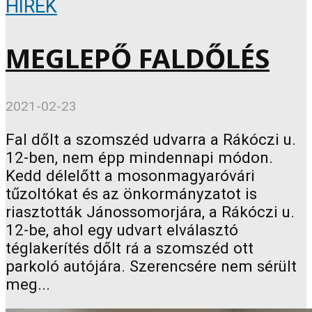
HÍREK
MEGLEPŐ FALDŐLÉS
2021-02-23
Fal dőlt a szomszéd udvarra a Rákóczi u.
12-ben, nem épp mindennapi módon.
Kedd délelőtt a mosonmagyaróvári
tűzoltókat és az önkormányzatot is
riasztották Jánossomorjára, a Rákóczi u.
12-be, ahol egy udvart elválasztó
téglakerítés dőlt rá a szomszéd ott
parkoló autójára. Szerencsére nem sérült
meg...