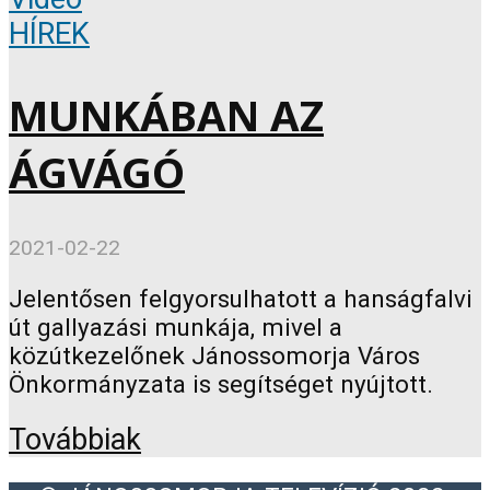
HÍREK
MUNKÁBAN AZ
ÁGVÁGÓ
2021-02-22
Jelentősen felgyorsulhatott a hanságfalvi
út gallyazási munkája, mivel a
közútkezelőnek Jánossomorja Város
Önkormányzata is segítséget nyújtott.
Továbbiak