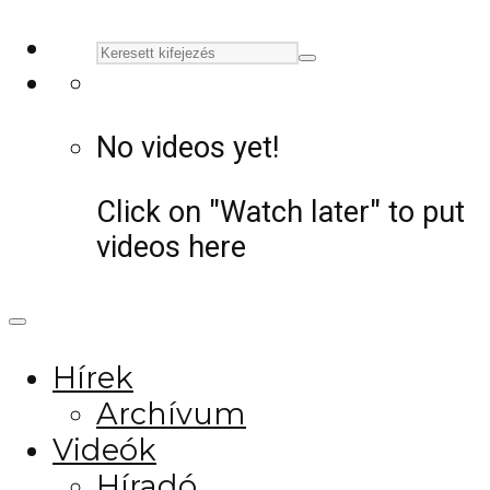
No videos yet!
Click on "Watch later" to put
videos here
Hírek
Archívum
Videók
Híradó