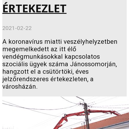
ÉRTEKEZLET
2021-02-22
A koronavírus miatti veszélyhelyzetben
megemelkedett az itt élő
vendégmunkásokkal kapcsolatos
szociális ügyek száma Jánossomorján,
hangzott el a csütörtöki, éves
jelzőrendszeres értekezleten, a
városházán.