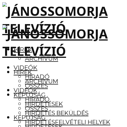
HÍREK
ARCHÍVUM
VIDEÓK
HÍREK
HÍRADÓ
ARCHÍVUM
ÖSSZES
VIDEÓK
KÉPÚJSÁG
HÍRADÓ
HIRDETÉSEK
ÖSSZES
HIRDETÉS BEKÜLDÉS
KÉPÚJSÁG
HIRDETÉSFELVÉTELI HELYEK
HIRDETÉSEK