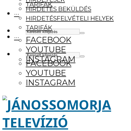
TARIFÁK
HIRDETÉS BEKÜLDÉS
···
HIRDETÉSFELVÉTELI HELYEK
TARIFÁK
···
FACEBOOK
YOUTUBE
INSTAGRAM
FACEBOOK
YOUTUBE
INSTAGRAM