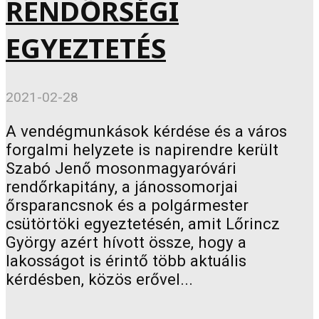
RENDŐRSÉGI
EGYEZTETÉS
2021-02-28
A vendégmunkások kérdése és a város
forgalmi helyzete is napirendre került
Szabó Jenő mosonmagyaróvári
rendőrkapitány, a jánossomorjai
őrsparancsnok és a polgármester
csütörtöki egyeztetésén, amit Lőrincz
György azért hívott össze, hogy a
lakosságot is érintő több aktuális
kérdésben, közös erővel...