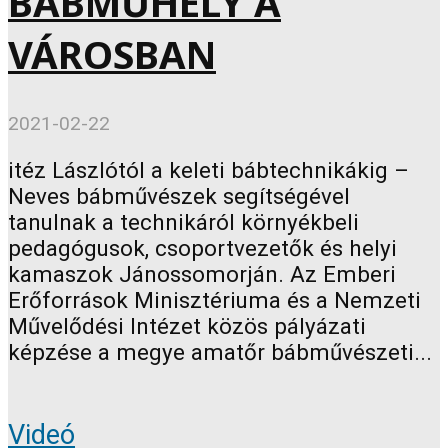
BÁBMŰHELY A
VÁROSBAN
2021-02-22
itéz Lászlótól a keleti bábtechnikákig –
Neves bábművészek segítségével
tanulnak a technikáról környékbeli
pedagógusok, csoportvezetők és helyi
kamaszok Jánossomorján. Az Emberi
Erőforrások Minisztériuma és a Nemzeti
Művelődési Intézet közös pályázati
képzése a megye amatőr bábművészeti...
Videó