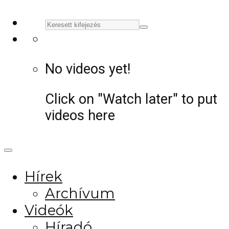
No videos yet!
Click on "Watch later" to put
videos here
Hírek
Archívum
Videók
Híradó