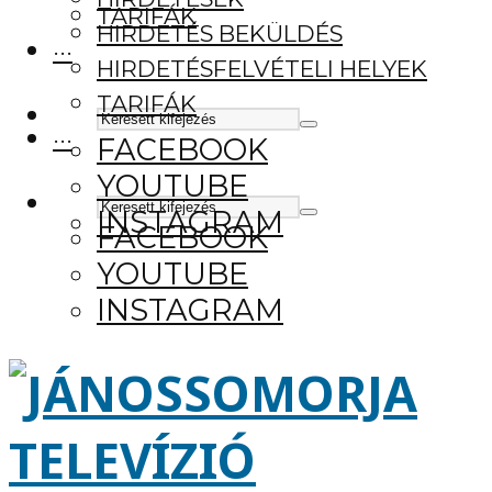
TARIFÁK
HIRDETÉS BEKÜLDÉS
···
HIRDETÉSFELVÉTELI HELYEK
TARIFÁK
···
FACEBOOK
YOUTUBE
INSTAGRAM
FACEBOOK
YOUTUBE
INSTAGRAM