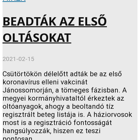
BEADTÁK AZ ELSŐ
OLTÁSOKAT
2021-02-15
Csütörtökön délelőtt adták be az első
koronavírus elleni vakcinát
Jánossomorján, a tömeges fázisban. A
megyei kormányhivataltól érkeztek az
oltóanyagok, ahogy a beoltandó tíz
regisztrált beteg listája is. A háziorvosok
most is a regisztráció fontosságát
hangsúlyozzák, hiszen ez teszi
pontosan...