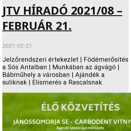
JTV HÍRADÓ 2021/08 –
FEBRUÁR 21.
2021-02-21
Jelzőrendszeri értekezlet | Födémerősítés
a Sós Antalban | Munkában az ágvágó |
Bábműhely a városban | Ajándék a
suliknak | Elismerés a Rascalsnak