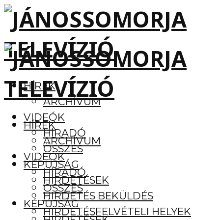
HÍREK
ARCHÍVUM
VIDEÓK
HÍREK
HÍRADÓ
ARCHÍVUM
ÖSSZES
VIDEÓK
KÉPÚJSÁG
HÍRADÓ
HIRDETÉSEK
ÖSSZES
HIRDETÉS BEKÜLDÉS
KÉPÚJSÁG
HIRDETÉSFELVÉTELI HELYEK
HIRDETÉSEK