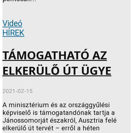
Videó
HÍREK
TÁMOGATHATÓ AZ
ELKERÜLŐ ÚT ÜGYE
2021-02-15
A minisztérium és az országgyűlési
képviselő is támogatandónak tartja a
Jánossomorját északról, Ausztria felé
elkerülő út tervét – erről a héten