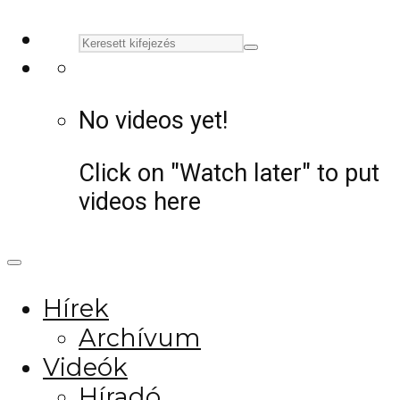
No videos yet!
Click on "Watch later" to put
videos here
Hírek
Archívum
Videók
Híradó