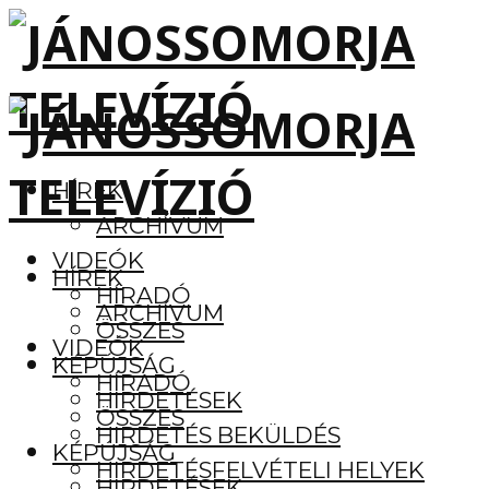
HÍREK
ARCHÍVUM
VIDEÓK
HÍREK
HÍRADÓ
ARCHÍVUM
ÖSSZES
VIDEÓK
KÉPÚJSÁG
HÍRADÓ
HIRDETÉSEK
ÖSSZES
HIRDETÉS BEKÜLDÉS
KÉPÚJSÁG
HIRDETÉSFELVÉTELI HELYEK
HIRDETÉSEK