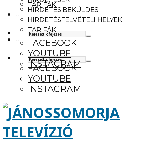
TARIFÁK
HIRDETÉS BEKÜLDÉS
···
HIRDETÉSFELVÉTELI HELYEK
TARIFÁK
···
FACEBOOK
YOUTUBE
INSTAGRAM
FACEBOOK
YOUTUBE
INSTAGRAM