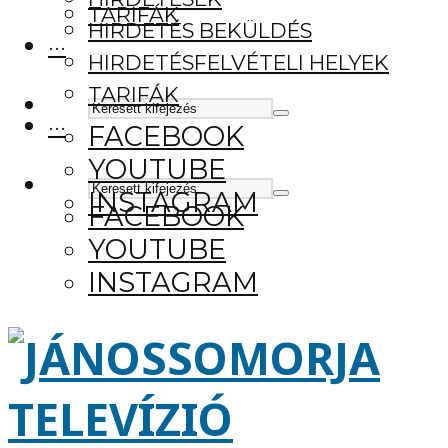
TARIFÁK
HIRDETÉS BEKÜLDÉS
···
HIRDETÉSFELVÉTELI HELYEK
TARIFÁK
···
FACEBOOK
YOUTUBE
INSTAGRAM
FACEBOOK
YOUTUBE
INSTAGRAM