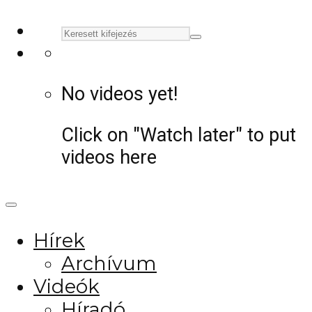
No videos yet!
Click on "Watch later" to put
videos here
Hírek
Archívum
Videók
Híradó