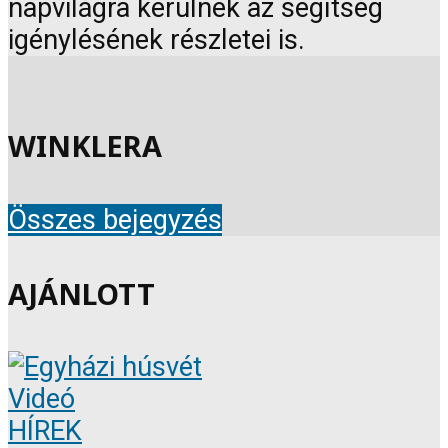
napvilágra kerülnek az segítség
igénylésének részletei is.
WINKLERA
Összes bejegyzés
AJÁNLOTT
Videó
HÍREK