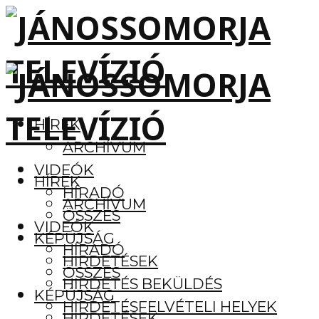
HÍREK
ARCHÍVUM
VIDEÓK
HÍREK
HÍRADÓ
ARCHÍVUM
ÖSSZES
VIDEÓK
KÉPÚJSÁG
HÍRADÓ
HIRDETÉSEK
ÖSSZES
HIRDETÉS BEKÜLDÉS
KÉPÚJSÁG
HIRDETÉSFELVÉTELI HELYEK
HIRDETÉSEK