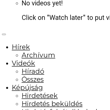
No videos yet!
Click on "Watch later" to put 
Hírek
Archívum
Videók
Híradó
Összes
Képújság
Hirdetések
Hirdetés beküldés