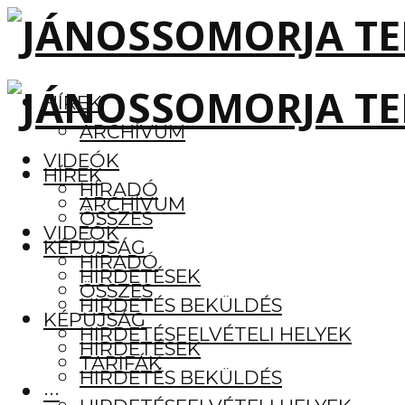
HÍREK
ARCHÍVUM
VIDEÓK
HÍREK
HÍRADÓ
ARCHÍVUM
ÖSSZES
VIDEÓK
KÉPÚJSÁG
HÍRADÓ
HIRDETÉSEK
ÖSSZES
HIRDETÉS BEKÜLDÉS
KÉPÚJSÁG
HIRDETÉSFELVÉTELI HELYEK
HIRDETÉSEK
TARIFÁK
HIRDETÉS BEKÜLDÉS
···