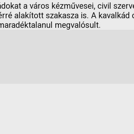
dokat a város kézművesei, civil szerve
é alakított szakasza is. A kavalkád c
maradéktalanul megvalósult.