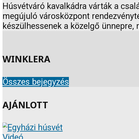
Húsvétváró kavalkádra várták a csalá
megújuló városközpont rendezvénytérr
készülhessenek a közelgő ünnepre, 
WINKLERA
Összes bejegyzés
AJÁNLOTT
Videó