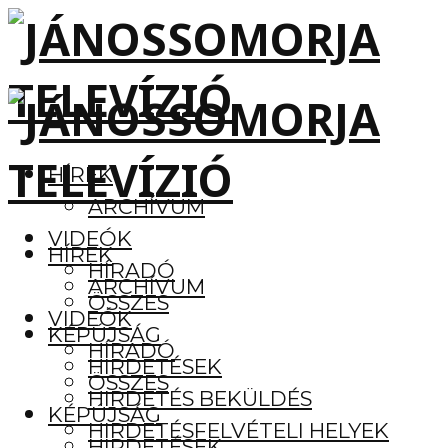
HÍREK
ARCHÍVUM
VIDEÓK
HÍREK
HÍRADÓ
ARCHÍVUM
ÖSSZES
VIDEÓK
KÉPÚJSÁG
HÍRADÓ
HIRDETÉSEK
ÖSSZES
HIRDETÉS BEKÜLDÉS
KÉPÚJSÁG
HIRDETÉSFELVÉTELI HELYEK
HIRDETÉSEK