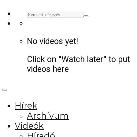
No videos yet!
Click on "Watch later" to put
videos here
Hírek
Archívum
Videók
Híradó