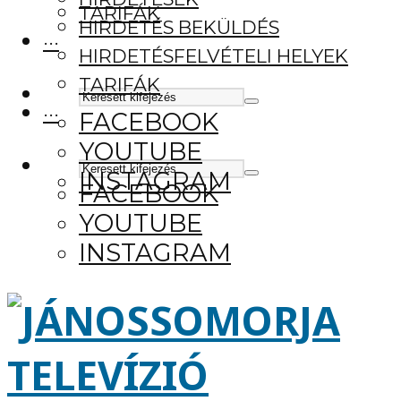
TARIFÁK
HIRDETÉS BEKÜLDÉS
···
HIRDETÉSFELVÉTELI HELYEK
TARIFÁK
···
FACEBOOK
YOUTUBE
INSTAGRAM
FACEBOOK
YOUTUBE
INSTAGRAM