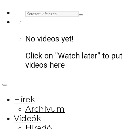
No videos yet!
Click on "Watch later" to put
videos here
Hírek
Archívum
Videók
Híradó