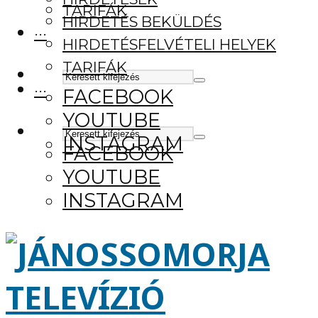
TARIFÁK
HIRDETÉS BEKÜLDÉS
···
HIRDETÉSFELVÉTELI HELYEK
TARIFÁK
···
FACEBOOK
YOUTUBE
INSTAGRAM
FACEBOOK
YOUTUBE
INSTAGRAM