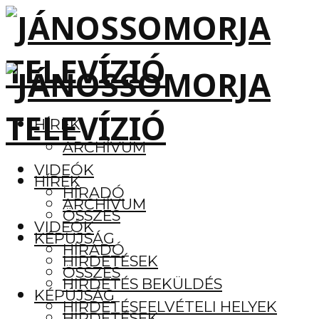
HÍREK
ARCHÍVUM
VIDEÓK
HÍREK
HÍRADÓ
ARCHÍVUM
ÖSSZES
VIDEÓK
KÉPÚJSÁG
HÍRADÓ
HIRDETÉSEK
ÖSSZES
HIRDETÉS BEKÜLDÉS
KÉPÚJSÁG
HIRDETÉSFELVÉTELI HELYEK
HIRDETÉSEK