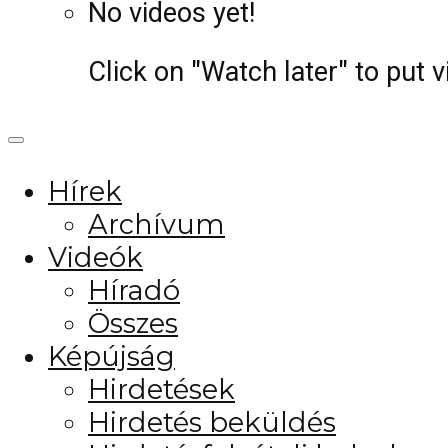
No videos yet!
Click on "Watch later" to put 
Hírek
Archívum
Videók
Híradó
Összes
Képújság
Hirdetések
Hirdetés beküldés