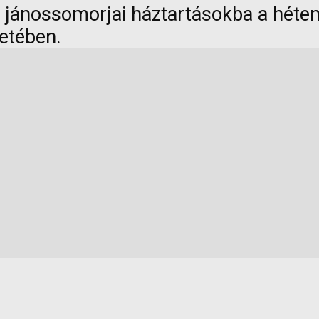
 a jánossomorjai háztartásokba a héte
etében.