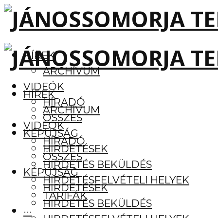
HÍREK
ARCHÍVUM
VIDEÓK
HÍREK
HÍRADÓ
ARCHÍVUM
ÖSSZES
VIDEÓK
KÉPÚJSÁG
HÍRADÓ
HIRDETÉSEK
ÖSSZES
HIRDETÉS BEKÜLDÉS
KÉPÚJSÁG
HIRDETÉSFELVÉTELI HELYEK
HIRDETÉSEK
TARIFÁK
HIRDETÉS BEKÜLDÉS
···