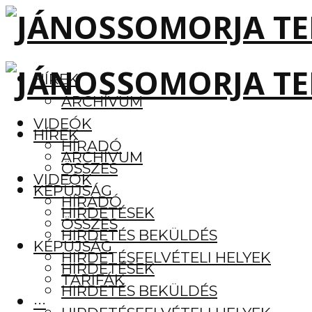
HÍREK
ARCHÍVUM
VIDEÓK
HÍREK
HÍRADÓ
ARCHÍVUM
ÖSSZES
VIDEÓK
KÉPÚJSÁG
HÍRADÓ
HIRDETÉSEK
ÖSSZES
HIRDETÉS BEKÜLDÉS
KÉPÚJSÁG
HIRDETÉSFELVÉTELI HELYEK
HIRDETÉSEK
TARIFÁK
HIRDETÉS BEKÜLDÉS
···