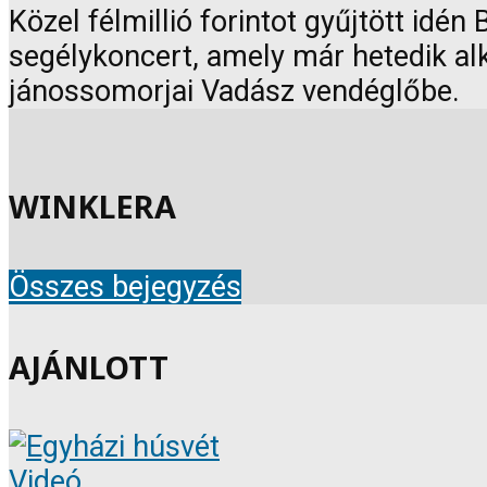
Közel félmillió forintot gyűjtött id
segélykoncert, amely már hetedik al
jánossomorjai Vadász vendéglőbe.
WINKLERA
Összes bejegyzés
AJÁNLOTT
Videó