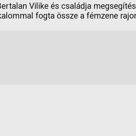
én Bertalan Vilike és családja megsegí
kalommal fogta össze a fémzene rajon