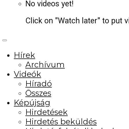
No videos yet!
Click on "Watch later" to put 
Hírek
Archívum
Videók
Híradó
Összes
Képújság
Hirdetések
Hirdetés beküldés