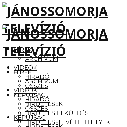
HÍREK
ARCHÍVUM
VIDEÓK
HÍREK
HÍRADÓ
ARCHÍVUM
ÖSSZES
VIDEÓK
KÉPÚJSÁG
HÍRADÓ
HIRDETÉSEK
ÖSSZES
HIRDETÉS BEKÜLDÉS
KÉPÚJSÁG
HIRDETÉSFELVÉTELI HELYEK
HIRDETÉSEK