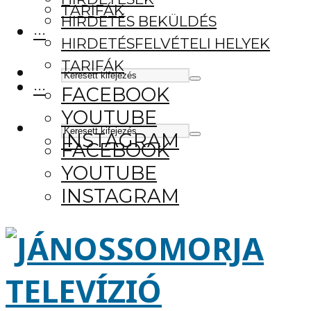
TARIFÁK
HIRDETÉS BEKÜLDÉS
···
HIRDETÉSFELVÉTELI HELYEK
TARIFÁK
···
FACEBOOK
YOUTUBE
INSTAGRAM
FACEBOOK
YOUTUBE
INSTAGRAM