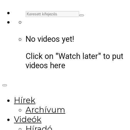
No videos yet!
Click on "Watch later" to put
videos here
Hírek
Archívum
Videók
Híradó