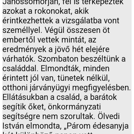
Jánossomorján, fel is térképezték
azokat a rokonokat, akik
érintkezhettek a vizsgálatba vont
személlyel. Végül összesen öt
embertől vettek mintát, az
eredmények a jövő hét elejére
várhatók. Szombaton beszéltünk a
családdal. Elmondták, minden
érintett jól van, tünetek nélkül,
otthoni járványügyi megfigyelésben.
Ellátásukban a család, a barátok
segítik őket, önkormányzati
segítségre nem szorultak. Ölvedi
István elmondta, „Párom édesanyja