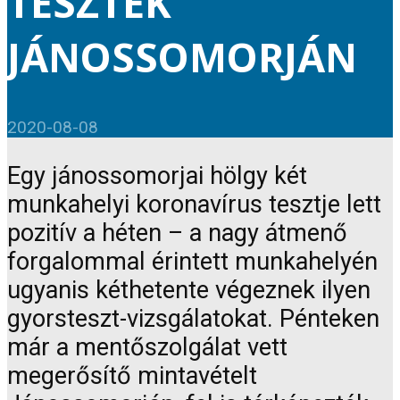
TESZTEK
JÁNOSSOMORJÁN
2020-08-08
Egy jánossomorjai hölgy két
munkahelyi koronavírus tesztje lett
pozitív a héten – a nagy átmenő
forgalommal érintett munkahelyén
ugyanis kéthetente végeznek ilyen
gyorsteszt-vizsgálatokat. Pénteken
már a mentőszolgálat vett
megerősítő mintavételt