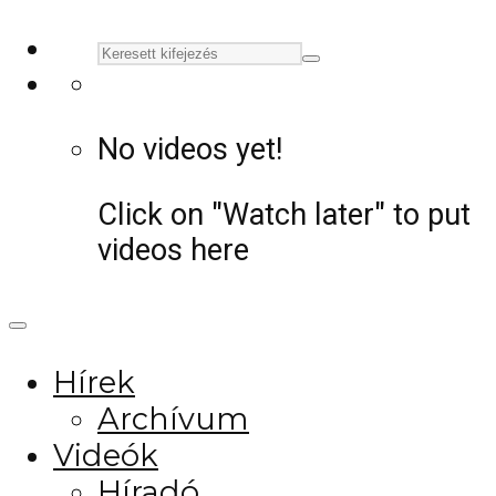
No videos yet!
Click on "Watch later" to put
videos here
Hírek
Archívum
Videók
Híradó