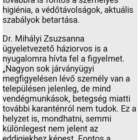
továbbra is fontos a személyes
higiénia, a védőtávolságok, aktuális
szabályok betartása.
Dr. Mihályi Zsuzsanna
ügyeletvezető háziorvos is a
nyugalomra hívta fel a figyelmet.
„Nagyon sok járványügyi
megfigyelésen lévő személy van a
településen jelenleg, de mind
vendégmunkások, betegség miatti
további karanténról nem tudok. Ez a
helyzet is, mondhatni, semmi
különlegest nem jelent az
eddigiekhez képest. Fontos a