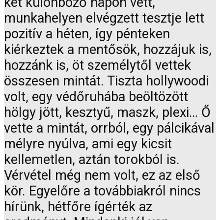
két különböző napon vett,
munkahelyen elvégzett tesztje lett
pozitív a héten, így pénteken
kiérkeztek a mentősök, hozzájuk is,
hozzánk is, öt személytől vettek
összesen mintát. Tiszta hollywoodi
volt, egy védőruhába beöltözött
hölgy jött, kesztyű, maszk, plexi… Ő
vette a mintát, orrból, egy pálcikával
mélyre nyúlva, ami egy kicsit
kellemetlen, aztán torokból is.
Vérvétel még nem volt, ez az első
kör. Egyelőre a továbbiakról nincs
hírünk, hétfőre ígérték az