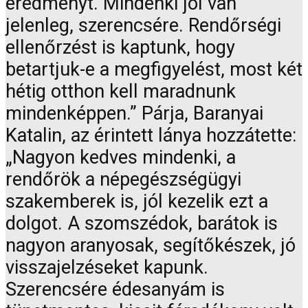
eredményt. Mindenki jól van
jelenleg, szerencsére. Rendőrségi
ellenőrzést is kaptunk, hogy
betartjuk-e a megfigyelést, most két
hétig otthon kell maradnunk
mindenképpen.” Párja, Baranyai
Katalin, az érintett lánya hozzátette:
„Nagyon kedves mindenki, a
rendőrök a népegészségügyi
szakemberek is, jól kezelik ezt a
dolgot. A szomszédok, barátok is
nagyon aranyosak, segítőkészek, jó
visszajelzéseket kapunk.
Szerencsére édesanyám is