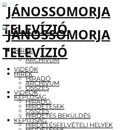
HÍREK
ARCHÍVUM
VIDEÓK
HÍREK
HÍRADÓ
ARCHÍVUM
ÖSSZES
VIDEÓK
KÉPÚJSÁG
HÍRADÓ
HIRDETÉSEK
ÖSSZES
HIRDETÉS BEKÜLDÉS
KÉPÚJSÁG
HIRDETÉSFELVÉTELI HELYEK
HIRDETÉSEK