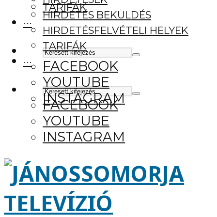
TARIFÁK
HIRDETÉS BEKÜLDÉS
···
HIRDETÉSFELVÉTELI HELYEK
TARIFÁK
···
FACEBOOK
YOUTUBE
INSTAGRAM
FACEBOOK
YOUTUBE
INSTAGRAM