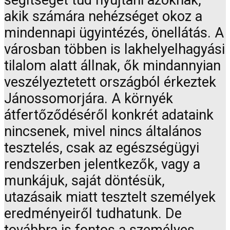
segítséget tud nyújtani azoknak,
akik számára nehézséget okoz a
mindennapi ügyintézés, önellátás. A
városban többen is lakhelyelhagyási
tilalom alatt állnak, ők mindannyian
veszélyeztetett országból érkeztek
Jánossomorjára. A környék
átfertőződéséről konkrét adataink
nincsenek, mivel nincs általános
tesztelés, csak az egészségügyi
rendszerben jelentkezők, vagy a
munkájuk, saját döntésük,
utazásaik miatt tesztelt személyek
eredményeiről tudhatunk. De