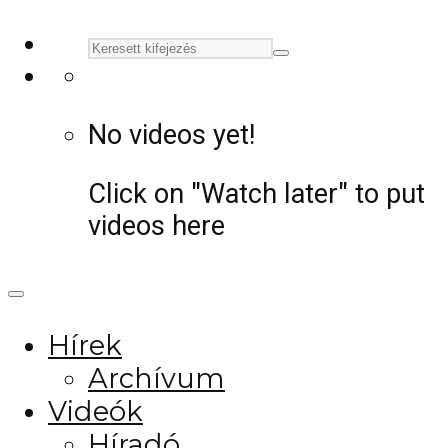
No videos yet!
Click on "Watch later" to put
videos here
Hírek
Archívum
Videók
Híradó