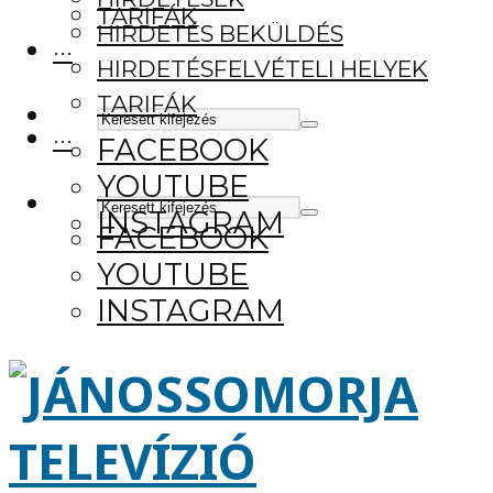
TARIFÁK
HIRDETÉS BEKÜLDÉS
···
HIRDETÉSFELVÉTELI HELYEK
TARIFÁK
···
FACEBOOK
YOUTUBE
INSTAGRAM
FACEBOOK
YOUTUBE
INSTAGRAM