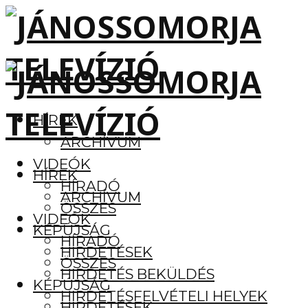
HÍREK
ARCHÍVUM
VIDEÓK
HÍREK
HÍRADÓ
ARCHÍVUM
ÖSSZES
VIDEÓK
KÉPÚJSÁG
HÍRADÓ
HIRDETÉSEK
ÖSSZES
HIRDETÉS BEKÜLDÉS
KÉPÚJSÁG
HIRDETÉSFELVÉTELI HELYEK
HIRDETÉSEK