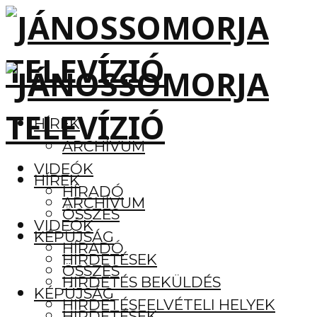
HÍREK
ARCHÍVUM
VIDEÓK
HÍREK
HÍRADÓ
ARCHÍVUM
ÖSSZES
VIDEÓK
KÉPÚJSÁG
HÍRADÓ
HIRDETÉSEK
ÖSSZES
HIRDETÉS BEKÜLDÉS
KÉPÚJSÁG
HIRDETÉSFELVÉTELI HELYEK
HIRDETÉSEK