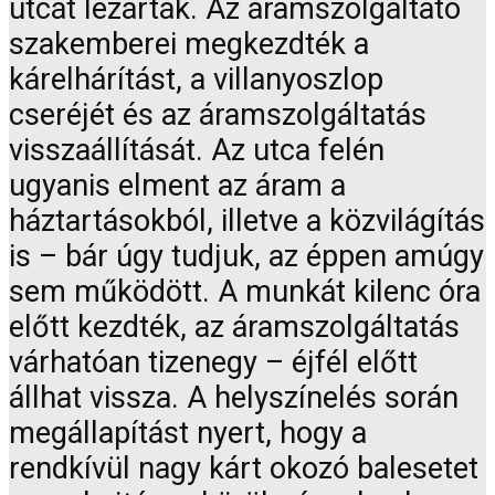
utcát lezárták. Az áramszolgáltató
szakemberei megkezdték a
kárelhárítást, a villanyoszlop
cseréjét és az áramszolgáltatás
visszaállítását. Az utca felén
ugyanis elment az áram a
háztartásokból, illetve a közvilágítás
is – bár úgy tudjuk, az éppen amúgy
sem működött. A munkát kilenc óra
előtt kezdték, az áramszolgáltatás
várhatóan tizenegy – éjfél előtt
állhat vissza. A helyszínelés során
megállapítást nyert, hogy a
rendkívül nagy kárt okozó balesetet