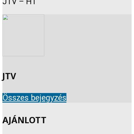
JTV – HT
JTV
Összes bejegyzés
AJÁNLOTT