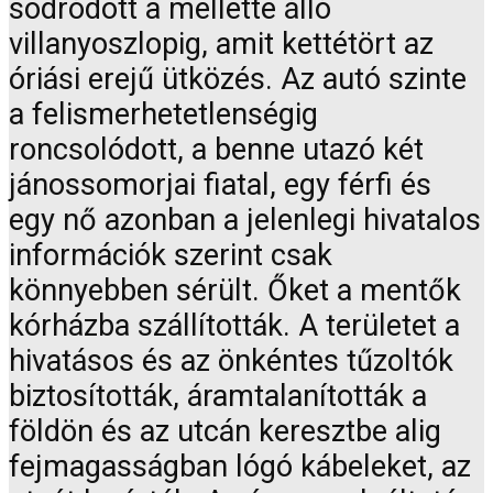
sodródott a mellette álló
villanyoszlopig, amit kettétört az
óriási erejű ütközés. Az autó szinte
a felismerhetetlenségig
roncsolódott, a benne utazó két
jánossomorjai fiatal, egy férfi és
egy nő azonban a jelenlegi hivatalos
információk szerint csak
könnyebben sérült. Őket a mentők
kórházba szállították. A területet a
hivatásos és az önkéntes tűzoltók
biztosították, áramtalanították a
földön és az utcán keresztbe alig
fejmagasságban lógó kábeleket, az