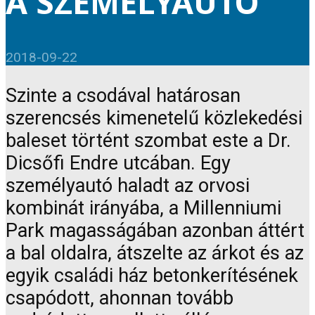
A SZEMÉLYAUTÓ
2018-09-22
Szinte a csodával határosan
szerencsés kimenetelű közlekedési
baleset történt szombat este a Dr.
Dicsőfi Endre utcában. Egy
személyautó haladt az orvosi
kombinát irányába, a Millenniumi
Park magasságában azonban áttért
a bal oldalra, átszelte az árkot és az
egyik családi ház betonkerítésének
csapódott, ahonnan tovább