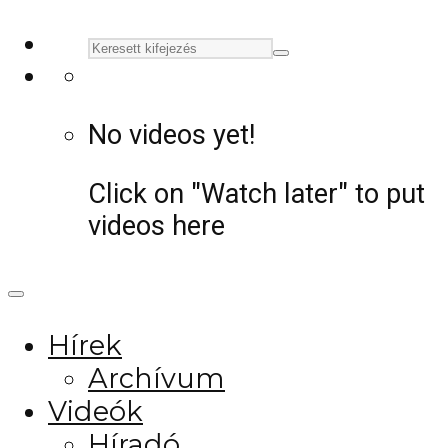
No videos yet!
Click on "Watch later" to put
videos here
Hírek
Archívum
Videók
Híradó