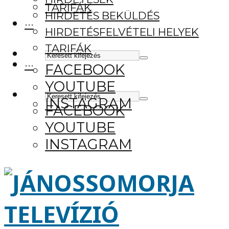
TARIFÁK
HIRDETÉS BEKÜLDÉS
···
HIRDETÉSFELVÉTELI HELYEK
TARIFÁK
···
FACEBOOK
YOUTUBE
INSTAGRAM
FACEBOOK
YOUTUBE
INSTAGRAM