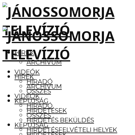
HÍREK
ARCHÍVUM
VIDEÓK
HÍREK
HÍRADÓ
ARCHÍVUM
ÖSSZES
VIDEÓK
KÉPÚJSÁG
HÍRADÓ
HIRDETÉSEK
ÖSSZES
HIRDETÉS BEKÜLDÉS
KÉPÚJSÁG
HIRDETÉSFELVÉTELI HELYEK
HIRDETÉSEK