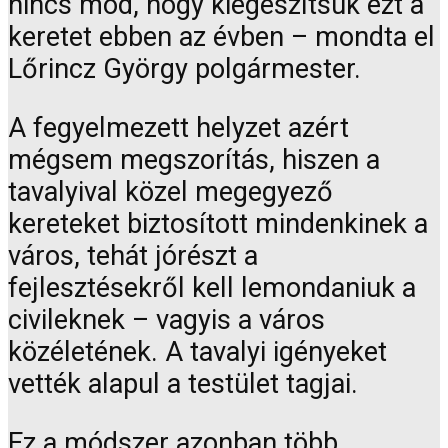
nincs mód, hogy kiegészítsük ezt a
keretet ebben az évben – mondta el
Lőrincz György polgármester.
A fegyelmezett helyzet azért
mégsem megszorítás, hiszen a
tavalyival közel megegyező
kereteket biztosított mindenkinek a
város, tehát jórészt a
fejlesztésekről kell lemondaniuk a
civileknek – vagyis a város
közéletének. A tavalyi igényeket
vették alapul a testület tagjai.
Ez a módszer azonban több