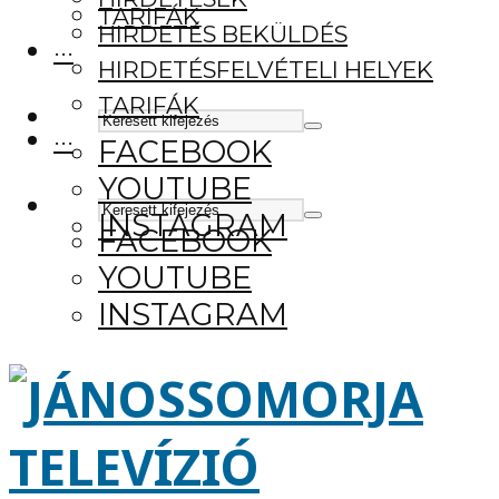
TARIFÁK
HIRDETÉS BEKÜLDÉS
···
HIRDETÉSFELVÉTELI HELYEK
TARIFÁK
···
FACEBOOK
YOUTUBE
INSTAGRAM
FACEBOOK
YOUTUBE
INSTAGRAM