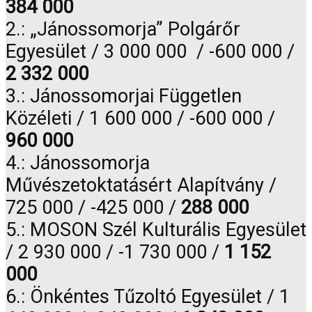
384 000
2.: „Jánossomorja” Polgárőr
Egyesület / 3 000 000 / -600 000 /
2 332 000
3.: Jánossomorjai Független
Közéleti / 1 600 000 / -600 000 /
960 000
4.: Jánossomorja
Művészetoktatásért Alapítvány /
725 000 / -425 000 /
288 000
5.: MOSON Szél Kulturális Egyesület
/ 2 930 000 / -1 730 000 /
1 152
000
6.: Önkéntes Tűzoltó Egyesület / 1