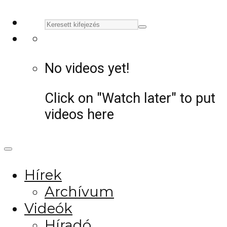
No videos yet!
Click on "Watch later" to put
videos here
Hírek
Archívum
Videók
Híradó