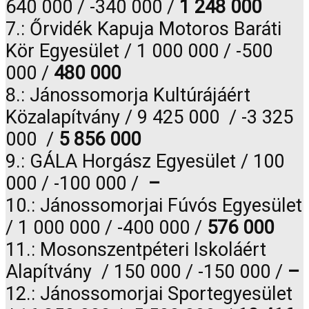
640 000 / -340 000 /
1 248 000
7.: Őrvidék Kapuja Motoros Baráti
Kör Egyesület / 1 000 000 / -500
000 /
480 000
8.: Jánossomorja Kultúrájáért
Közalapítvány / 9 425 000 / -3 325
000 /
5 856 000
9.: GÁLA Horgász Egyesület / 100
000 / -100 000 /
–
10.: Jánossomorjai Fúvós Egyesület
/ 1 000 000 / -400 000 /
576 000
11.: Mosonszentpéteri Iskoláért
Alapítvány / 150 000 / -150 000 /
–
12.: Jánossomorjai Sportegyesület