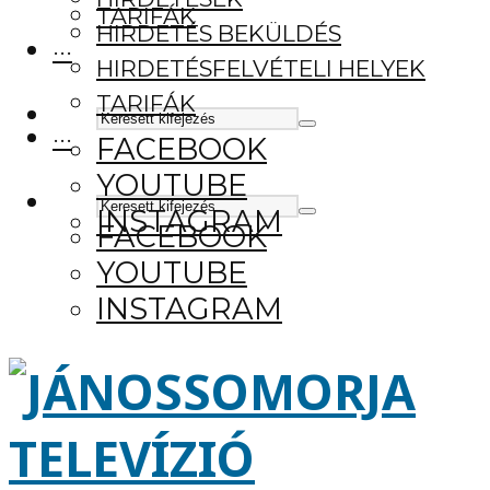
TARIFÁK
HIRDETÉS BEKÜLDÉS
···
HIRDETÉSFELVÉTELI HELYEK
TARIFÁK
···
FACEBOOK
YOUTUBE
INSTAGRAM
FACEBOOK
YOUTUBE
INSTAGRAM