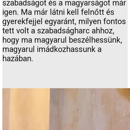
szabadságot és a magyarságot már
igen. Ma már látni kell felnőtt és
gyerekfejjel egyaránt, milyen fontos
tett volt a szabadságharc ahhoz,
hogy ma magyarul beszélhessünk,
magyarul imádkozhassunk a
hazában.