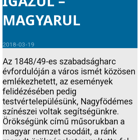
IGAZUL –
MAGYARUL
2018-03-19
Az 1848/49-es szabadságharc
évfordulóján a város ismét közösen
emlékezhetett, az események
felidézésében pedig
testvértelepülésünk, Nagyfödémes
színészei voltak segítségünkre.
Örökségünk című műsorukban a
magyar nemzet csodáit, a ránk