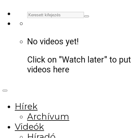
No videos yet!
Click on "Watch later" to put
videos here
Hírek
Archívum
Videók
Híradó