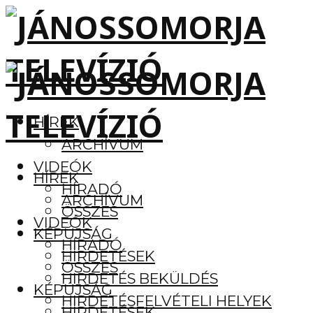
HÍREK
ARCHÍVUM
VIDEÓK
HÍREK
HÍRADÓ
ARCHÍVUM
ÖSSZES
VIDEÓK
KÉPÚJSÁG
HÍRADÓ
HIRDETÉSEK
ÖSSZES
HIRDETÉS BEKÜLDÉS
KÉPÚJSÁG
HIRDETÉSFELVÉTELI HELYEK
HIRDETÉSEK