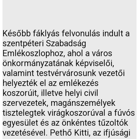
Később fáklyás felvonulás indult a
szentpéteri Szabadság
Emlékoszlophoz, ahol a város
önkormányzatának képviselői,
valamint testvérvárosunk vezetői
helyezték el az emlékezés
koszorúit, illetve helyi civil
szervezetek, magánszemélyek
tisztelegtek virágkoszorúval a fúvós
egyesület és az önkéntes tűzoltók
vezetésével. Pethő Kitti, az ifjúsági