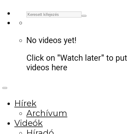
No videos yet!
Click on "Watch later" to put
videos here
Hírek
Archívum
Videók
Híradó