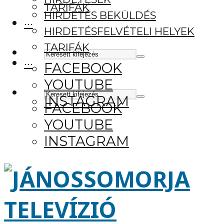
TARIFÁK
HIRDETÉS BEKÜLDÉS
···
HIRDETÉSFELVÉTELI HELYEK
TARIFÁK
···
FACEBOOK
YOUTUBE
INSTAGRAM
FACEBOOK
YOUTUBE
INSTAGRAM