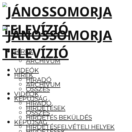
HÍREK
ARCHÍVUM
VIDEÓK
HÍREK
HÍRADÓ
ARCHÍVUM
ÖSSZES
VIDEÓK
KÉPÚJSÁG
HÍRADÓ
HIRDETÉSEK
ÖSSZES
HIRDETÉS BEKÜLDÉS
KÉPÚJSÁG
HIRDETÉSFELVÉTELI HELYEK
HIRDETÉSEK