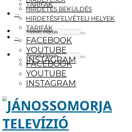
TARIFÁK
HIRDETÉS BEKÜLDÉS
···
HIRDETÉSFELVÉTELI HELYEK
TARIFÁK
···
FACEBOOK
YOUTUBE
INSTAGRAM
FACEBOOK
YOUTUBE
INSTAGRAM