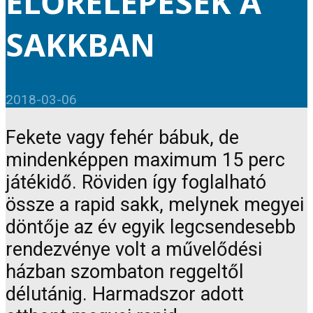
ELŐRELÉPÉSEK A
SAKKBAN
2018-03-06
Fekete vagy fehér bábuk, de
mindenképpen maximum 15 perc
játékidő. Röviden így foglalható
össze a rapid sakk, melynek megyei
döntője az év egyik legcsendesebb
rendezvénye volt a művelődési
házban szombaton reggeltől
délutánig. Harmadszor adott