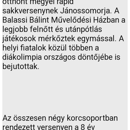
otthont megyei rapid
sakkversenynek Jánossomorja. A
Balassi Bálint Művelődési Házban a
legjobb felnőtt és utánpótlás
játékosok mérkőztek egymással. A
helyi fiatalok közül többen a
diákolimpia országos döntőjébe is
bejutottak.
Az összesen négy korcsoportban
rendezett versenyen a 8 év