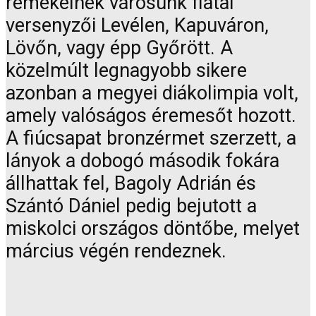
remekelnek városunk fiatal
versenyzői Levélen, Kapuváron,
Lövőn, vagy épp Győrött. A
közelmúlt legnagyobb sikere
azonban a megyei diákolimpia volt,
amely valóságos éremesőt hozott.
A fiúcsapat bronzérmet szerzett, a
lányok a dobogó második fokára
állhattak fel, Bagoly Adrián és
Szántó Dániel pedig bejutott a
miskolci országos döntőbe, melyet
március végén rendeznek.