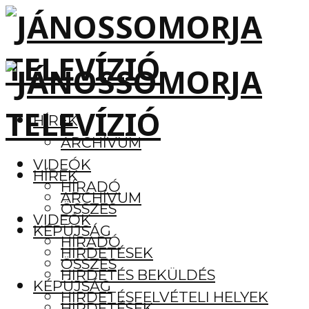
HÍREK
ARCHÍVUM
VIDEÓK
HÍREK
HÍRADÓ
ARCHÍVUM
ÖSSZES
VIDEÓK
KÉPÚJSÁG
HÍRADÓ
HIRDETÉSEK
ÖSSZES
HIRDETÉS BEKÜLDÉS
KÉPÚJSÁG
HIRDETÉSFELVÉTELI HELYEK
HIRDETÉSEK