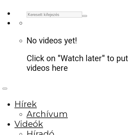
No videos yet!
Click on "Watch later" to put
videos here
Hírek
Archívum
Videók
Híradó