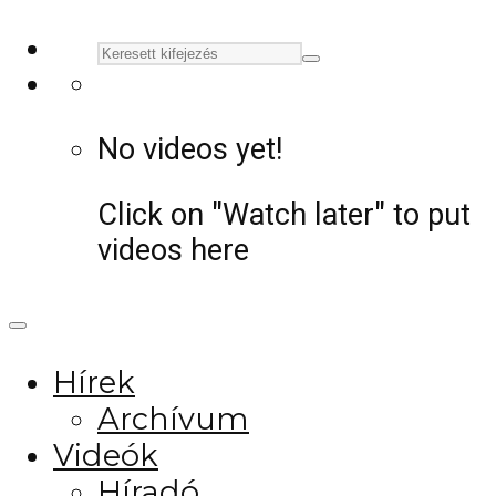
No videos yet!
Click on "Watch later" to put
videos here
Hírek
Archívum
Videók
Híradó