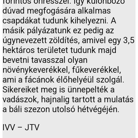
forintos önrésszel. Így különböző
dúvad megfogására alkalmas
csapdákat tudunk kihelyezni. A
másik pályázatunk ez pedig az
úgynevezett zöldítés, amivel egy 3,5
hektáros területet tudunk majd
bevetni tavasszal olyan
növénykeverékkel, fűkeverékkel,
ami a fácánok élőhelyéül szolgál.
Sikereiket meg is ünnepelték a
vadászok, hajnalig tartott a mulatás
a báli szezon utolsó hétvégéjén.
IVV – JTV