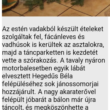
Az estén vadakból készült ételeket
szolgáltak fel, fácánleves és
vadhúsok is kerültek az asztalokra,
majd a táncparketten is kezdetét
vette a szórakozás. A tavaly nyáron
motorbalesetben egyik lábát
elvesztett Hegedűs Béla
felépüléséhez sok jánossomorjai
hozzájárult. A nagy akaraterővel
felépült jóbarát a bálon már újra
táncolt, és megköszönhette a