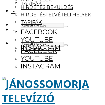
TARIFÁK
HIRDETÉS BEKÜLDÉS
···
HIRDETÉSFELVÉTELI HELYEK
TARIFÁK
···
FACEBOOK
YOUTUBE
INSTAGRAM
FACEBOOK
YOUTUBE
INSTAGRAM