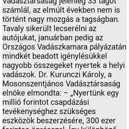
Vadásztársaság jelenleg 33 tagot
számlál, az elmúlt években nem is
történt nagy mozgás a tagságban.
Tavaly sikerült lecserélni az
autójukat, januárban pedig az
Országos Vadászkamara pályázatán
mindkét beadott igénylésükkel
nagyobb összegeket nyertek a helyi
vadászok. Dr. Kurunczi Károly, a
Mosonszentjános Vadásztársaság
elnöke elmondta: – „Nyertünk egy
millió forintot csapdázási
tevékenységhez szükséges
eszközök beszerzésére, 300 ezer