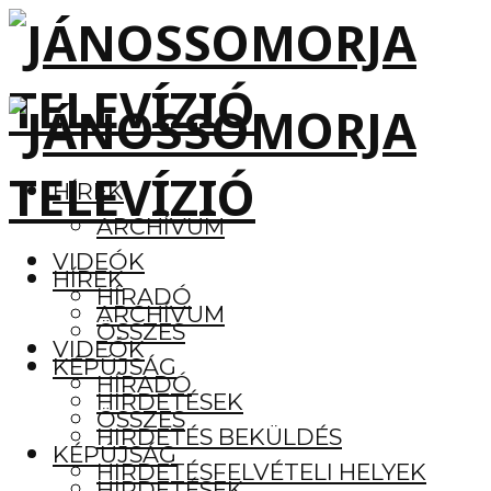
HÍREK
ARCHÍVUM
VIDEÓK
HÍREK
HÍRADÓ
ARCHÍVUM
ÖSSZES
VIDEÓK
KÉPÚJSÁG
HÍRADÓ
HIRDETÉSEK
ÖSSZES
HIRDETÉS BEKÜLDÉS
KÉPÚJSÁG
HIRDETÉSFELVÉTELI HELYEK
HIRDETÉSEK