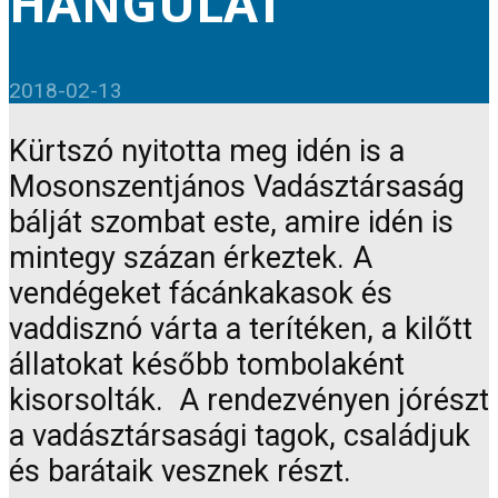
HANGULAT
2018-02-13
Kürtszó nyitotta meg idén is a
Mosonszentjános Vadásztársaság
bálját szombat este, amire idén is
mintegy százan érkeztek. A
vendégeket fácánkakasok és
vaddisznó várta a terítéken, a kilőtt
állatokat később tombolaként
kisorsolták. A rendezvényen jórészt
a vadásztársasági tagok, családjuk
és barátaik vesznek részt.