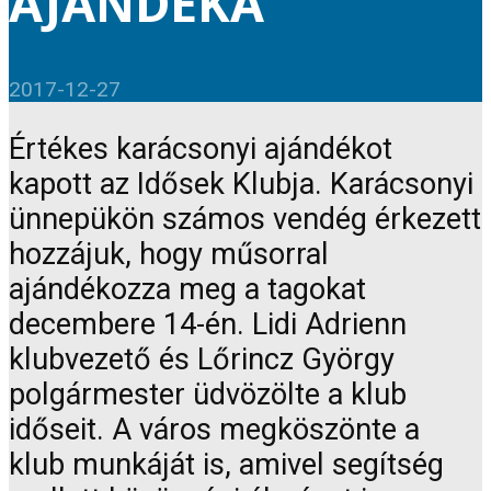
AJÁNDÉKA
2017-12-27
Értékes karácsonyi ajándékot
kapott az Idősek Klubja. Karácsonyi
ünnepükön számos vendég érkezett
hozzájuk, hogy műsorral
ajándékozza meg a tagokat
decembere 14-én. Lidi Adrienn
klubvezető és Lőrincz György
polgármester üdvözölte a klub
időseit. A város megköszönte a
klub munkáját is, amivel segítség