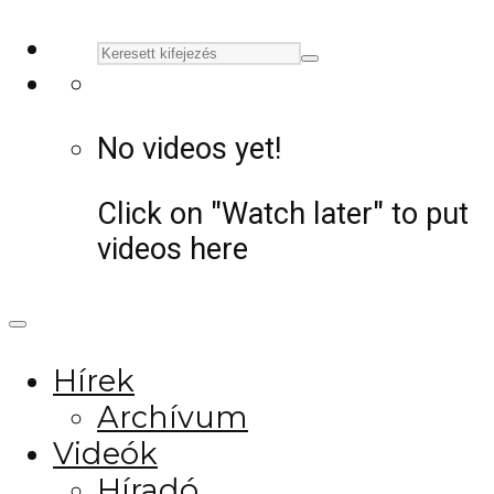
No videos yet!
Click on "Watch later" to put
videos here
Hírek
Archívum
Videók
Híradó