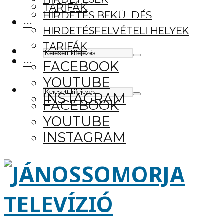
TARIFÁK
HIRDETÉS BEKÜLDÉS
···
HIRDETÉSFELVÉTELI HELYEK
TARIFÁK
···
FACEBOOK
YOUTUBE
INSTAGRAM
FACEBOOK
YOUTUBE
INSTAGRAM