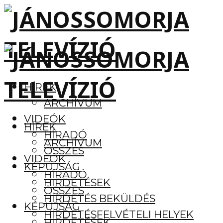
HÍREK
ARCHÍVUM
VIDEÓK
HÍREK
HÍRADÓ
ARCHÍVUM
ÖSSZES
VIDEÓK
KÉPÚJSÁG
HÍRADÓ
HIRDETÉSEK
ÖSSZES
HIRDETÉS BEKÜLDÉS
KÉPÚJSÁG
HIRDETÉSFELVÉTELI HELYEK
HIRDETÉSEK