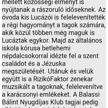
mellett közösségi élményt is
nyújtanak a rászoruló időseknek. Az
óvoda kis Lucázói is felelevenítették
a régi hagyományt a tagok számára,
akik közül többen még maguk is
Lucáztak egykor. Majd az általános
iskola kórusa betlehemi
népdalcsokorral idézte fel a szent
családot és a Jézuska
megszületését. Utánuk és velük
együtt is a RizikóFaktor zenekar
muzsikált a tagoknak, felelevenítve
a karácsonyi emlékeket. A Balassi
Bálint Nyugdíjas Klub tagjai pedig