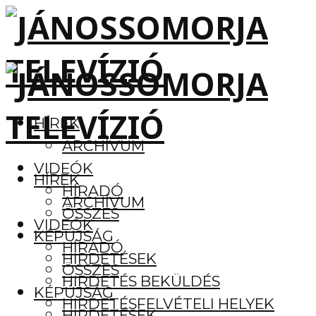
HÍREK
ARCHÍVUM
VIDEÓK
HÍREK
HÍRADÓ
ARCHÍVUM
ÖSSZES
VIDEÓK
KÉPÚJSÁG
HÍRADÓ
HIRDETÉSEK
ÖSSZES
HIRDETÉS BEKÜLDÉS
KÉPÚJSÁG
HIRDETÉSFELVÉTELI HELYEK
HIRDETÉSEK