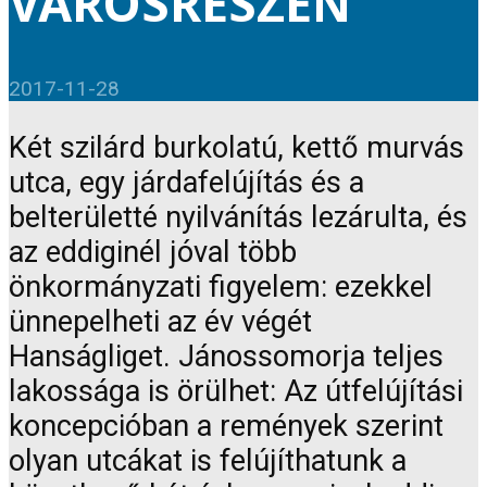
VÁROSRÉSZEN
2017-11-28
Két szilárd burkolatú, kettő murvás
utca, egy járdafelújítás és a
belterületté nyilvánítás lezárulta, és
az eddiginél jóval több
önkormányzati figyelem: ezekkel
ünnepelheti az év végét
Hanságliget. Jánossomorja teljes
lakossága is örülhet: Az útfelújítási
koncepcióban a remények szerint
olyan utcákat is felújíthatunk a