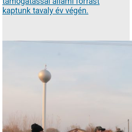
támogatással állami forrást
kaptunk tavaly év végén.