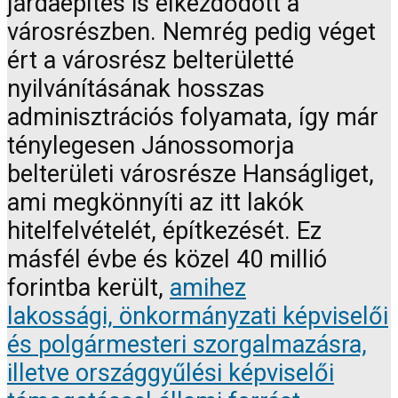
járdaépítés is elkezdődött a
városrészben. Nemrég pedig véget
ért a városrész belterületté
nyilvánításának hosszas
adminisztrációs folyamata, így már
ténylegesen Jánossomorja
belterületi városrésze Hanságliget,
ami megkönnyíti az itt lakók
hitelfelvételét, építkezését. Ez
másfél évbe és közel 40 millió
forintba került,
amihez
lakossági,
önkormányzati képviselői
és
polgármesteri
szorgalmazásra,
illetve országgyűlési képviselői