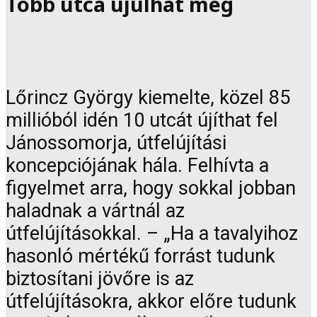
Több utca újulhat meg
Lőrincz György kiemelte, közel 85
millióból idén 10 utcát újíthat fel
Jánossomorja, útfelújítási
koncepciójának hála. Felhívta a
figyelmet arra, hogy sokkal jobban
haladnak a vártnál az
útfelújításokkal. – „Ha a tavalyihoz
hasonló mértékű forrást tudunk
biztosítani jövőre is az
útfelújításokra, akkor előre tudunk