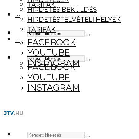
TARIFÁK
HIRDETÉS BEKÜLDÉS
···
HIRDETÉSFELVÉTELI HELYEK
TARIFÁK
···
FACEBOOK
YOUTUBE
INSTAGRAM
FACEBOOK
YOUTUBE
INSTAGRAM