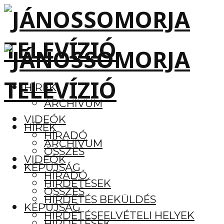
HÍREK
ARCHÍVUM
VIDEÓK
HÍREK
HÍRADÓ
ARCHÍVUM
ÖSSZES
VIDEÓK
KÉPÚJSÁG
HÍRADÓ
HIRDETÉSEK
ÖSSZES
HIRDETÉS BEKÜLDÉS
KÉPÚJSÁG
HIRDETÉSFELVÉTELI HELYEK
HIRDETÉSEK