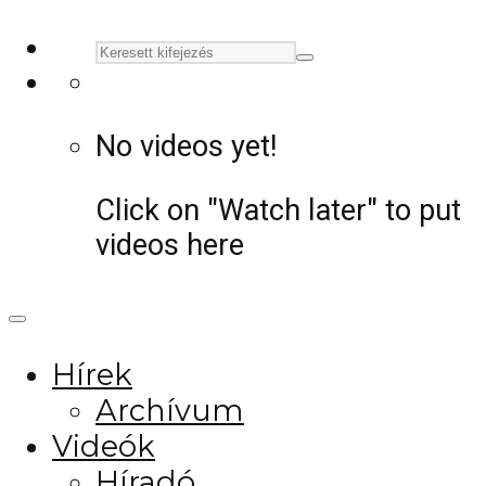
No videos yet!
Click on "Watch later" to put
videos here
Hírek
Archívum
Videók
Híradó