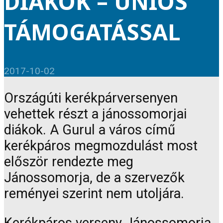
DIÁKOK – UNIÓS
TÁMOGATÁSSAL
2017-10-02
Országúti kerékpárversenyen
vehettek részt a jánossomorjai
diákok. A Gurul a város című
kerékpáros megmozdulást most
először rendezte meg
Jánossomorja, de a szervezők
reményei szerint nem utoljára.