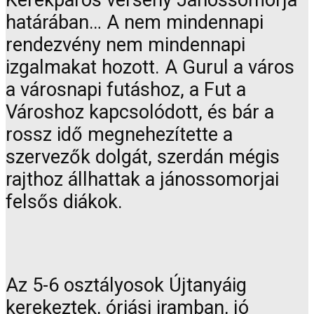
Kerékpáros verseny Jánossomorja
határában… A nem mindennapi
rendezvény nem mindennapi
izgalmakat hozott. A Gurul a város
a városnapi futáshoz, a Fut a
Városhoz kapcsolódott, és bár a
rossz idő megnehezítette a
szervezők dolgát, szerdán mégis
rajthoz állhattak a jánossomorjai
felsős diákok.
Az 5-6 osztályosok Újtanyáig
kerekeztek, óriási iramban, jó