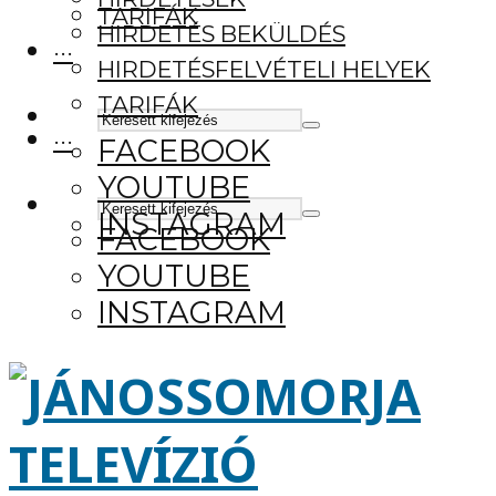
TARIFÁK
HIRDETÉS BEKÜLDÉS
···
HIRDETÉSFELVÉTELI HELYEK
TARIFÁK
···
FACEBOOK
YOUTUBE
INSTAGRAM
FACEBOOK
YOUTUBE
INSTAGRAM