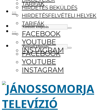
TARIFÁK
HIRDETÉS BEKÜLDÉS
···
HIRDETÉSFELVÉTELI HELYEK
TARIFÁK
···
FACEBOOK
YOUTUBE
INSTAGRAM
FACEBOOK
YOUTUBE
INSTAGRAM