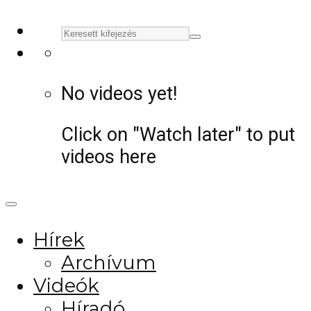
No videos yet!
Click on "Watch later" to put
videos here
Hírek
Archívum
Videók
Híradó