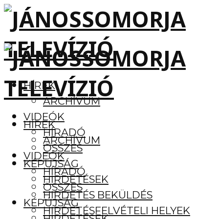
HÍREK
ARCHÍVUM
VIDEÓK
HÍREK
HÍRADÓ
ARCHÍVUM
ÖSSZES
VIDEÓK
KÉPÚJSÁG
HÍRADÓ
HIRDETÉSEK
ÖSSZES
HIRDETÉS BEKÜLDÉS
KÉPÚJSÁG
HIRDETÉSFELVÉTELI HELYEK
HIRDETÉSEK