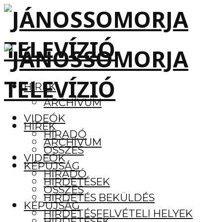
HÍREK
ARCHÍVUM
VIDEÓK
HÍREK
HÍRADÓ
ARCHÍVUM
ÖSSZES
VIDEÓK
KÉPÚJSÁG
HÍRADÓ
HIRDETÉSEK
ÖSSZES
HIRDETÉS BEKÜLDÉS
KÉPÚJSÁG
HIRDETÉSFELVÉTELI HELYEK
HIRDETÉSEK