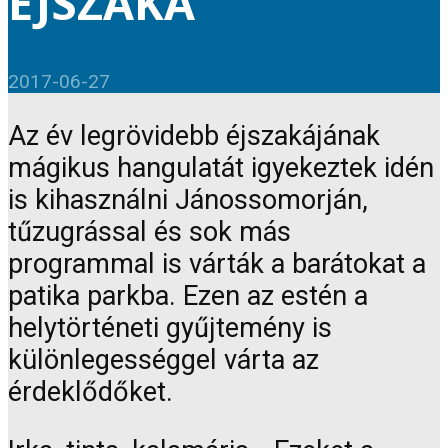
ÉJSZAKA
2017-06-27
Az év legrövidebb éjszakájának
mágikus hangulatát igyekeztek idén
is kihasználni Jánossomorján,
tűzugrással és sok más
programmal is várták a barátokat a
patika parkba. Ezen az estén a
helytörténeti gyűjtemény is
különlegességgel várta az
érdeklődőket.