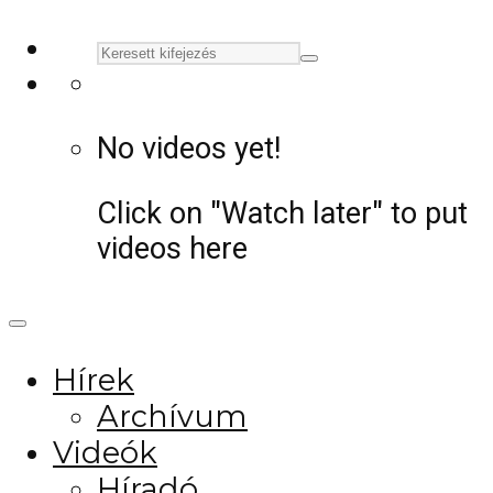
No videos yet!
Click on "Watch later" to put
videos here
Hírek
Archívum
Videók
Híradó