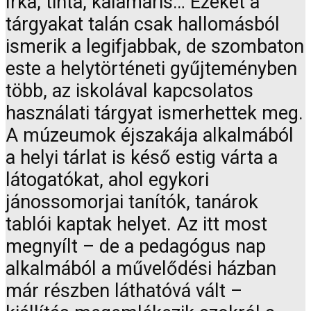
Irka, tinta, kalamáris… Ezeket a
tárgyakat talán csak hallomásból
ismerik a legifjabbak, de szombaton
este a helytörténeti gyűjteményben
több, az iskolával kapcsolatos
használati tárgyat ismerhettek meg.
A múzeumok éjszakája alkalmából
a helyi tárlat is késő estig várta a
látogatókat, ahol egykori
jánossomorjai tanítók, tanárok
tablói kaptak helyet. Az itt most
megnyílt – de a pedagógus nap
alkalmából a művelődési házban
már részben láthatóvá vált –