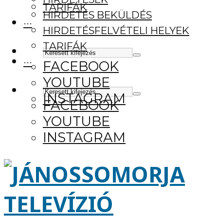
TARIFÁK
HIRDETÉS BEKÜLDÉS
···
HIRDETÉSFELVÉTELI HELYEK
TARIFÁK
···
FACEBOOK
YOUTUBE
INSTAGRAM
FACEBOOK
YOUTUBE
INSTAGRAM