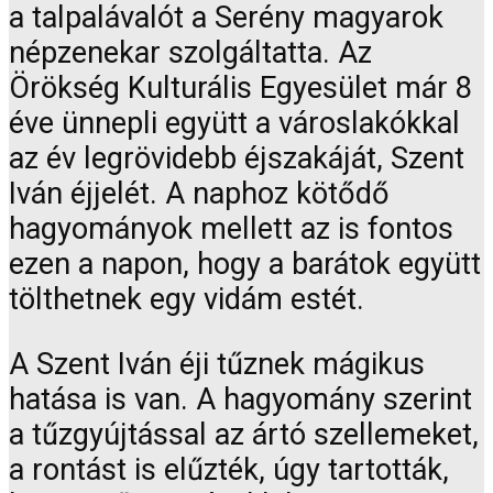
a talpalávalót a Serény magyarok
népzenekar szolgáltatta. Az
Örökség Kulturális Egyesület már 8
éve ünnepli együtt a városlakókkal
az év legrövidebb éjszakáját, Szent
Iván éjjelét. A naphoz kötődő
hagyományok mellett az is fontos
ezen a napon, hogy a barátok együtt
tölthetnek egy vidám estét.
A Szent Iván éji tűznek mágikus
hatása is van. A hagyomány szerint
a tűzgyújtással az ártó szellemeket,
a rontást is elűzték, úgy tartották,