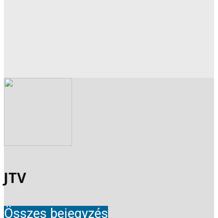
JTV
Összes bejegyzés