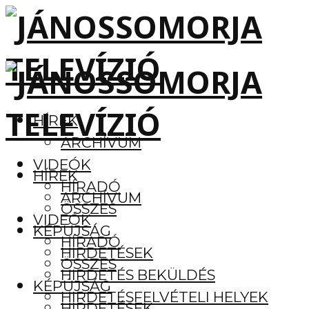
HÍREK
ARCHÍVUM
VIDEÓK
HÍREK
HÍRADÓ
ARCHÍVUM
ÖSSZES
VIDEÓK
KÉPÚJSÁG
HÍRADÓ
HIRDETÉSEK
ÖSSZES
HIRDETÉS BEKÜLDÉS
KÉPÚJSÁG
HIRDETÉSFELVÉTELI HELYEK
HIRDETÉSEK