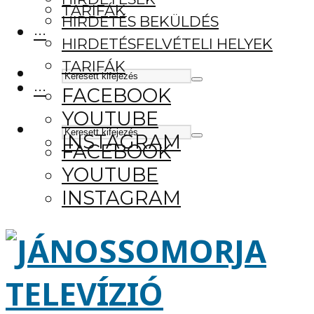
TARIFÁK
HIRDETÉS BEKÜLDÉS
···
HIRDETÉSFELVÉTELI HELYEK
TARIFÁK
···
FACEBOOK
YOUTUBE
INSTAGRAM
FACEBOOK
YOUTUBE
INSTAGRAM