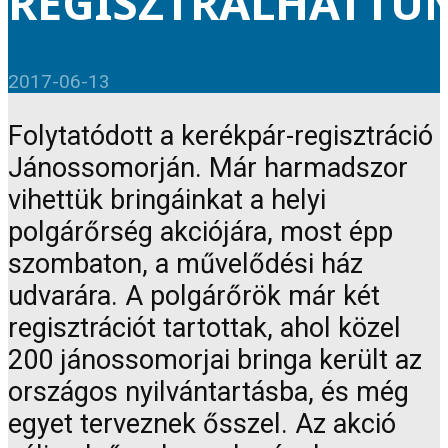
REGISZTRÁLHATTU
2017-06-13
Folytatódott a kerékpár-regisztráció
Jánossomorján. Már harmadszor
vihettük bringáinkat a helyi
polgárőrség akciójára, most épp
szombaton, a művelődési ház
udvarára. A polgárőrök már két
regisztrációt tartottak, ahol közel
200 jánossomorjai bringa került az
országos nyilvántartásba, és még
egyet terveznek ősszel. Az akció