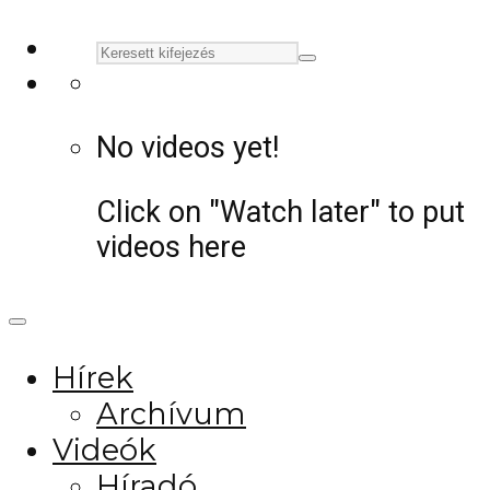
No videos yet!
Click on "Watch later" to put
videos here
Hírek
Archívum
Videók
Híradó