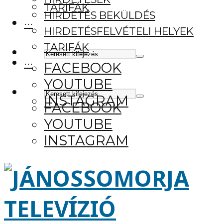
TARIFÁK
HIRDETÉS BEKÜLDÉS
···
HIRDETÉSFELVÉTELI HELYEK
TARIFÁK
···
FACEBOOK
YOUTUBE
INSTAGRAM
FACEBOOK
YOUTUBE
INSTAGRAM