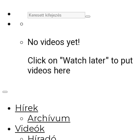
No videos yet!
Click on "Watch later" to put
videos here
Hírek
Archívum
Videók
Híradó