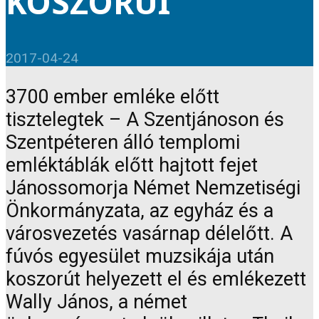
KOSZORÚI
2017-04-24
3700 ember emléke előtt
tisztelegtek – A Szentjánoson és
Szentpéteren álló templomi
emléktáblák előtt hajtott fejet
Jánossomorja Német Nemzetiségi
Önkormányzata, az egyház és a
városvezetés vasárnap délelőtt. A
fúvós egyesület muzsikája után
koszorút helyezett el és emlékezett
Wally János, a német