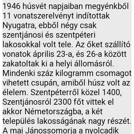
1946 húsvét napjaiban megyénkből
11 vonatszerelvényt indítottak
Nyugatra, ebből négy csak
szentjánosi és szentpéteri
lakosokkal volt tele. Az őket szállító
vonatok április 23-a, és 26-a között
zakatoltak ki a helyi állomásról.
Mindenki száz kilogramm csomagot
vihetett csupán, amiből húsz volt az
élelem. Szentpéterről közel 1400,
Szentjánosról 2300 főt vittek el
akkor Németországba, a két
település lakosságának nagy részét.
A mai Jánossomorja a nyolcadik