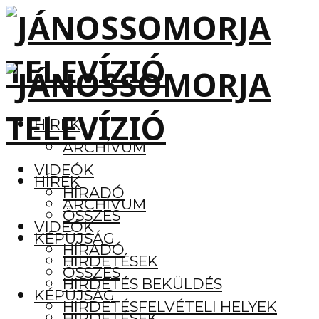
HÍREK
ARCHÍVUM
VIDEÓK
HÍREK
HÍRADÓ
ARCHÍVUM
ÖSSZES
VIDEÓK
KÉPÚJSÁG
HÍRADÓ
HIRDETÉSEK
ÖSSZES
HIRDETÉS BEKÜLDÉS
KÉPÚJSÁG
HIRDETÉSFELVÉTELI HELYEK
HIRDETÉSEK