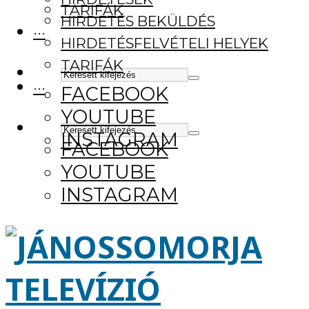
TARIFÁK
HIRDETÉS BEKÜLDÉS
···
HIRDETÉSFELVÉTELI HELYEK
TARIFÁK
···
FACEBOOK
YOUTUBE
INSTAGRAM
FACEBOOK
YOUTUBE
INSTAGRAM