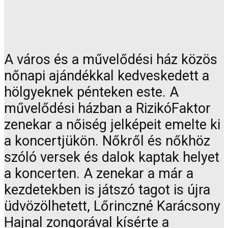
A város és a művelődési ház közös
nőnapi ajándékkal kedveskedett a
hölgyeknek pénteken este. A
művelődési házban a RizikóFaktor
zenekar a nőiség jelképeit emelte ki
a koncertjükön. Nőkről és nőkhöz
szóló versek és dalok kaptak helyet
a koncerten. A zenekar a már a
kezdetekben is játszó tagot is újra
üdvözölhetett, Lőrinczné Karácsony
Hajnal zongorával kísérte a