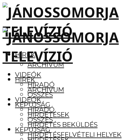
HÍREK
ARCHÍVUM
VIDEÓK
HÍREK
HÍRADÓ
ARCHÍVUM
ÖSSZES
VIDEÓK
KÉPÚJSÁG
HÍRADÓ
HIRDETÉSEK
ÖSSZES
HIRDETÉS BEKÜLDÉS
KÉPÚJSÁG
HIRDETÉSFELVÉTELI HELYEK
HIRDETÉSEK