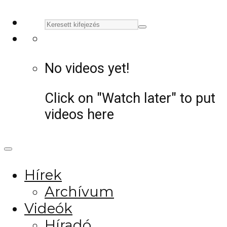
No videos yet!
Click on "Watch later" to put
videos here
Hírek
Archívum
Videók
Híradó