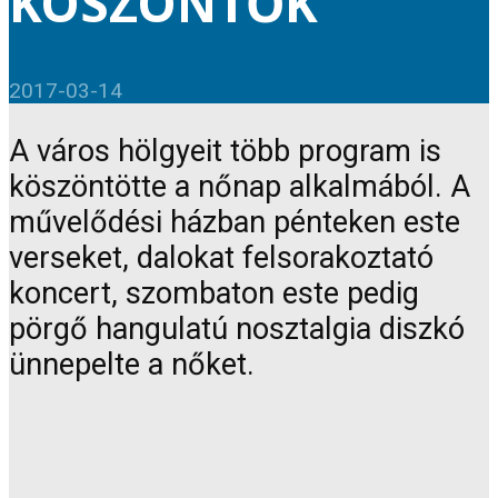
KÖSZÖNTŐK
2017-03-14
A város hölgyeit több program is
köszöntötte a nőnap alkalmából. A
művelődési házban pénteken este
verseket, dalokat felsorakoztató
koncert, szombaton este pedig
pörgő hangulatú nosztalgia diszkó
ünnepelte a nőket.