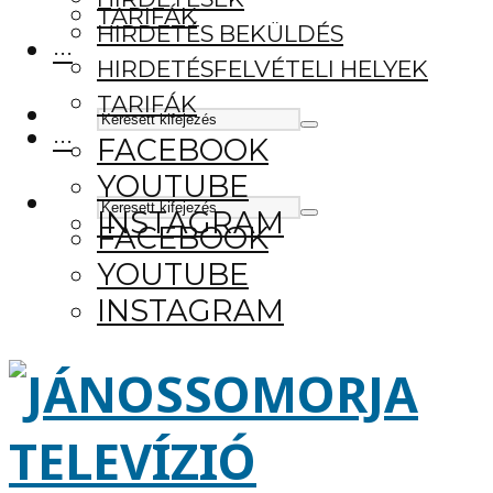
TARIFÁK
HIRDETÉS BEKÜLDÉS
···
HIRDETÉSFELVÉTELI HELYEK
TARIFÁK
···
FACEBOOK
YOUTUBE
INSTAGRAM
FACEBOOK
YOUTUBE
INSTAGRAM