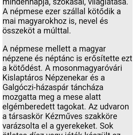
mindennapja, szokásai, világlátása.
A népmese ezer szállal kötődik a
mai magyarokhoz is, nevel és
összeköt a múlttal.
A népmese mellett a magyar
népzene és néptánc is erősítette ezt
a kötődést. A mosonmagyaróvári
Kislaptáros Népzenekar és a
Galgóczi-házaspár táncháza
mozgatta meg a mese alatt
elgémberedett tagokat. Az udvaron
a társaskör Kézműves szakköre
varázsolta el a gyerekeket. Sok