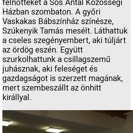
felnőtteket a Sós Antal Közösségi
Házban szombaton. A győri
Vaskakas Bábszínház színésze,
Szúkenyik Tamás mesélt. Láthattuk
a cseles szegényembert, aki túljárt
az ördög eszén. Együtt
szurkolhattunk a csillagszemű
juhásznak, aki feleséget és
gazdagságot is szerzett magának,
mert szembeszállt az önhitt
királlyal.