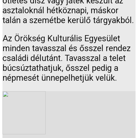
ötletes dísz vagy játék készült az
asztaloknál hétköznapi, máskor
talán a szemétbe kerülő tárgyakból.
Az Örökség Kulturális Egyesület
minden tavasszal és ősszel rendez
családi délutánt. Tavasszal a telet
búcsúztathatjuk, ősszel pedig a
népmesét ünnepelhetjük velük.