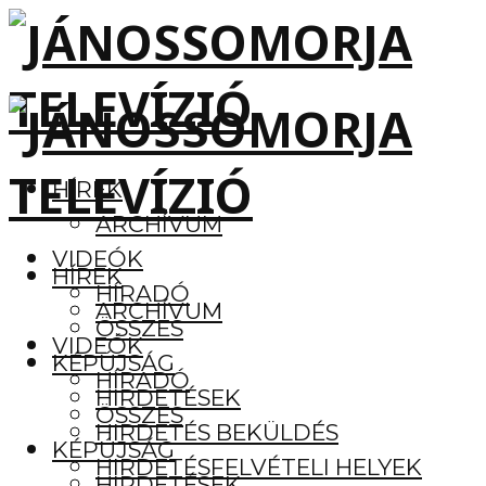
HÍREK
ARCHÍVUM
VIDEÓK
HÍREK
HÍRADÓ
ARCHÍVUM
ÖSSZES
VIDEÓK
KÉPÚJSÁG
HÍRADÓ
HIRDETÉSEK
ÖSSZES
HIRDETÉS BEKÜLDÉS
KÉPÚJSÁG
HIRDETÉSFELVÉTELI HELYEK
HIRDETÉSEK