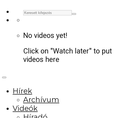
No videos yet!
Click on "Watch later" to put
videos here
Hírek
Archívum
Videók
Híradó