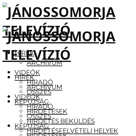
HÍREK
ARCHÍVUM
VIDEÓK
HÍREK
HÍRADÓ
ARCHÍVUM
ÖSSZES
VIDEÓK
KÉPÚJSÁG
HÍRADÓ
HIRDETÉSEK
ÖSSZES
HIRDETÉS BEKÜLDÉS
KÉPÚJSÁG
HIRDETÉSFELVÉTELI HELYEK
HIRDETÉSEK