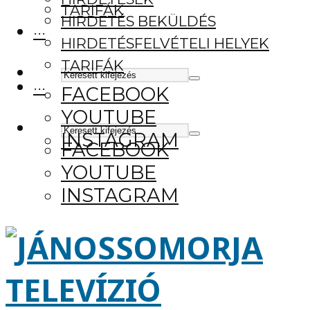
TARIFÁK
HIRDETÉS BEKÜLDÉS
···
HIRDETÉSFELVÉTELI HELYEK
TARIFÁK
···
FACEBOOK
YOUTUBE
INSTAGRAM
FACEBOOK
YOUTUBE
INSTAGRAM