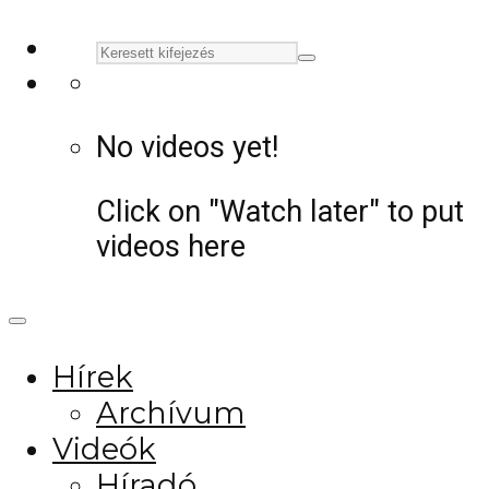
No videos yet!
Click on "Watch later" to put
videos here
Hírek
Archívum
Videók
Híradó