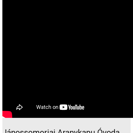
Jánossomorjai Aranykapu Óvoda