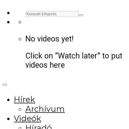
No videos yet!
Click on "Watch later" to put
videos here
Hírek
Archívum
Videók
Híradó