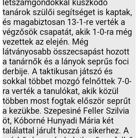
létszámgondokkal küszködő
tanárok szülői segítséget is kaptak,
és magabiztosan 13-1-re verték a
végzősök csapatát, akik 1-0-ra még
vezettek az elején. Még
látványosabb összecsapást hozott
a tanárnők és a lányok seprűs foci
derbije. A taktikusan játszó és
sokkal többet mozgó felnőttek 7-0-
ra verték a tanulókat, akik közül
többen most fogtak először seprűt
a kezükbe. Szepesiné Feller Szilvia
öt, Kóborné Hunyadi Mária két
találattal járult hozzá a sikerhez. A