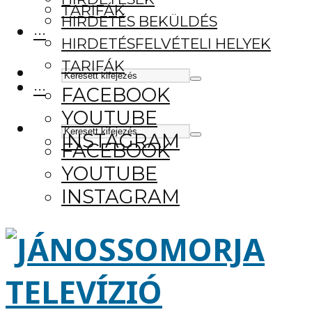
TARIFÁK
HIRDETÉS BEKÜLDÉS
···
HIRDETÉSFELVÉTELI HELYEK
TARIFÁK
···
FACEBOOK
YOUTUBE
INSTAGRAM
FACEBOOK
YOUTUBE
INSTAGRAM