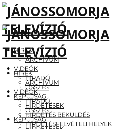
HÍREK
ARCHÍVUM
VIDEÓK
HÍREK
HÍRADÓ
ARCHÍVUM
ÖSSZES
VIDEÓK
KÉPÚJSÁG
HÍRADÓ
HIRDETÉSEK
ÖSSZES
HIRDETÉS BEKÜLDÉS
KÉPÚJSÁG
HIRDETÉSFELVÉTELI HELYEK
HIRDETÉSEK