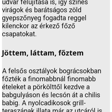
udvar felújítása is, így színes
virágok és barátságos zöld
gyepszőnyeg fogadta reggel
kilenckor az érkező főző
csapatokat.
Jöttem, láttam, főztem
A felsős osztályok bográcsokban
főzték a finomabbnál finomabb
ételeket a pörkölttől kezdve a
babgulyáson és lecsón át a chilis
babig. A nyolcadikosok grill-
teraszának illata már az utcáról is