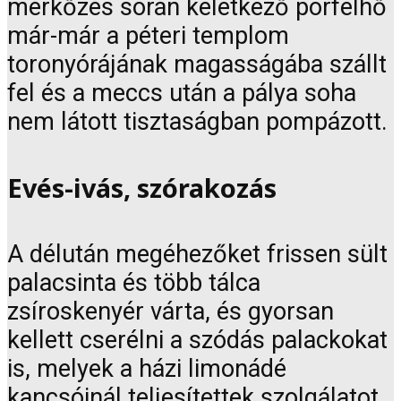
mérkőzés során keletkező porfelhő
már-már a péteri templom
toronyórájának magasságába szállt
fel és a meccs után a pálya soha
nem látott tisztaságban pompázott.
Evés-ivás, szórakozás
A délután megéhezőket frissen sült
palacsinta és több tálca
zsíroskenyér várta, és gyorsan
kellett cserélni a szódás palackokat
is, melyek a házi limonádé
kancsóinál teljesítettek szolgálatot.