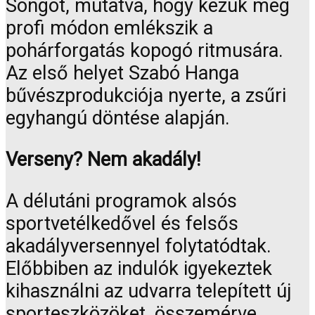
Songot, mutatva, hogy kezük még
profi módon emlékszik a
pohárforgatás kopogó ritmusára.
Az első helyet Szabó Hanga
bűvészprodukciója nyerte, a zsűri
egyhangú döntése alapján.
Verseny? Nem akadály!
A délutáni programok alsós
sportvetélkedővel és felsős
akadályversennyel folytatódtak.
Előbbiben az indulók igyekeztek
kihasználni az udvarra telepített új
sporteszközöket, összemérve