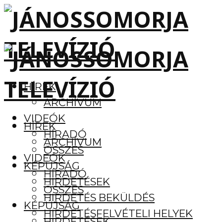
HÍREK
ARCHÍVUM
VIDEÓK
HÍREK
HÍRADÓ
ARCHÍVUM
ÖSSZES
VIDEÓK
KÉPÚJSÁG
HÍRADÓ
HIRDETÉSEK
ÖSSZES
HIRDETÉS BEKÜLDÉS
KÉPÚJSÁG
HIRDETÉSFELVÉTELI HELYEK
HIRDETÉSEK