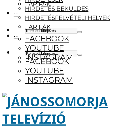
TARIFÁK
HIRDETÉS BEKÜLDÉS
···
HIRDETÉSFELVÉTELI HELYEK
TARIFÁK
···
FACEBOOK
YOUTUBE
INSTAGRAM
FACEBOOK
YOUTUBE
INSTAGRAM