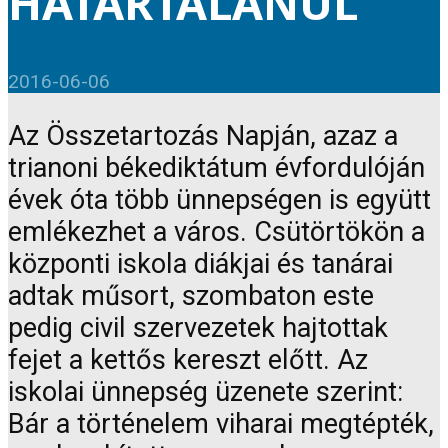
HATÁRTALANUL
2016-06-06
Az Összetartozás Napján, azaz a
trianoni békediktátum évfordulóján
évek óta több ünnepségen is együtt
emlékezhet a város. Csütörtökön a
központi iskola diákjai és tanárai
adtak műsort, szombaton este
pedig civil szervezetek hajtottak
fejet a kettős kereszt előtt. Az
iskolai ünnepség üzenete szerint:
Bár a történelem viharai megtépték,