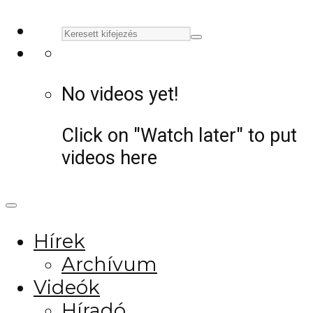
No videos yet!
Click on "Watch later" to put
videos here
Hírek
Archívum
Videók
Híradó