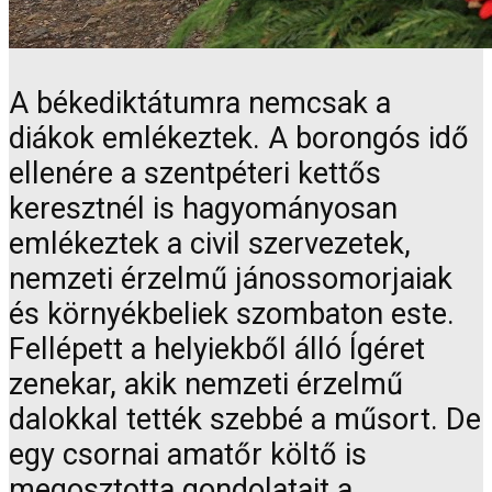
A békediktátumra nemcsak a
diákok emlékeztek. A borongós idő
ellenére a szentpéteri kettős
keresztnél is hagyományosan
emlékeztek a civil szervezetek,
nemzeti érzelmű jánossomorjaiak
és környékbeliek szombaton este.
Fellépett a helyiekből álló Ígéret
zenekar, akik nemzeti érzelmű
dalokkal tették szebbé a műsort. De
egy csornai amatőr költő is
megosztotta gondolatait a