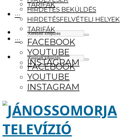
TARIFÁK
HIRDETÉS BEKÜLDÉS
···
HIRDETÉSFELVÉTELI HELYEK
TARIFÁK
···
FACEBOOK
YOUTUBE
INSTAGRAM
FACEBOOK
YOUTUBE
INSTAGRAM