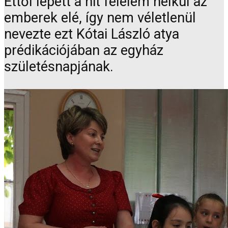
Ettől lépett a hit félelem nélkül az
emberek elé, így nem véletlenül
nevezte ezt Kótai László atya
prédikációjában az egyház
születésnapjának.