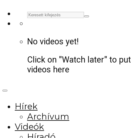
No videos yet!
Click on "Watch later" to put
videos here
Hírek
Archívum
Videók
Híradó