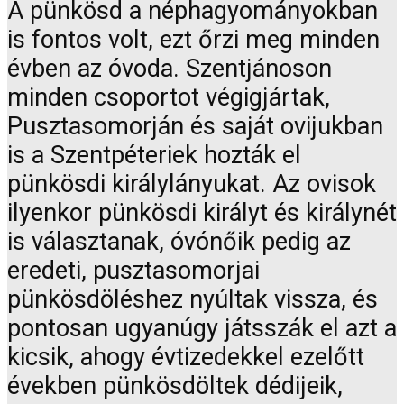
A pünkösd a néphagyományokban
is fontos volt, ezt őrzi meg minden
évben az óvoda. Szentjánoson
minden csoportot végigjártak,
Pusztasomorján és saját ovijukban
is a Szentpéteriek hozták el
pünkösdi királylányukat. Az ovisok
ilyenkor pünkösdi királyt és királynét
is választanak, óvónőik pedig az
eredeti, pusztasomorjai
pünkösdöléshez nyúltak vissza, és
pontosan ugyanúgy játsszák el azt a
kicsik, ahogy évtizedekkel ezelőtt
években pünkösdöltek dédijeik,