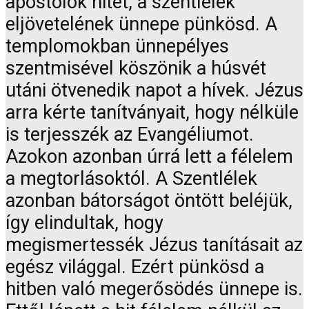
apostolok hitét, a szentlélek
eljövetelének ünnepe pünkösd. A
templomokban ünnepélyes
szentmisével köszönik a húsvét
utáni ötvenedik napot a hívek. Jézus
arra kérte tanítványait, hogy nélküle
is terjesszék az Evangéliumot.
Azokon azonban úrrá lett a félelem
a megtorlásoktól. A Szentlélek
azonban bátorságot öntött beléjük,
így elindultak, hogy
megismertessék Jézus tanításait az
egész világgal. Ezért pünkösd a
hitben való megerősödés ünnepe is.