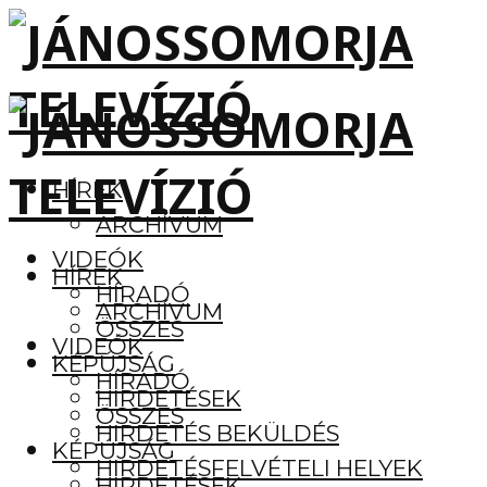
HÍREK
ARCHÍVUM
VIDEÓK
HÍREK
HÍRADÓ
ARCHÍVUM
ÖSSZES
VIDEÓK
KÉPÚJSÁG
HÍRADÓ
HIRDETÉSEK
ÖSSZES
HIRDETÉS BEKÜLDÉS
KÉPÚJSÁG
HIRDETÉSFELVÉTELI HELYEK
HIRDETÉSEK