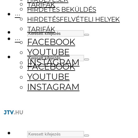
TARIFÁK
HIRDETÉS BEKÜLDÉS
···
HIRDETÉSFELVÉTELI HELYEK
TARIFÁK
···
FACEBOOK
YOUTUBE
INSTAGRAM
FACEBOOK
YOUTUBE
INSTAGRAM