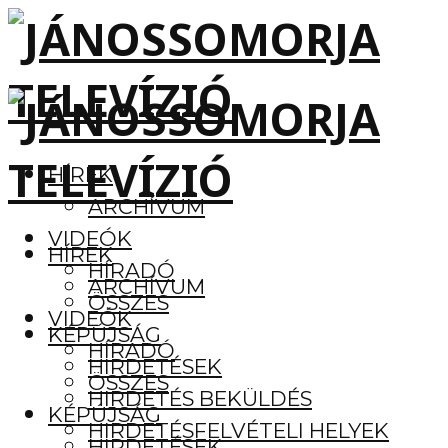
HÍREK
ARCHÍVUM
VIDEÓK
HÍREK
HÍRADÓ
ARCHÍVUM
ÖSSZES
VIDEÓK
KÉPÚJSÁG
HÍRADÓ
HIRDETÉSEK
ÖSSZES
HIRDETÉS BEKÜLDÉS
KÉPÚJSÁG
HIRDETÉSFELVÉTELI HELYEK
HIRDETÉSEK