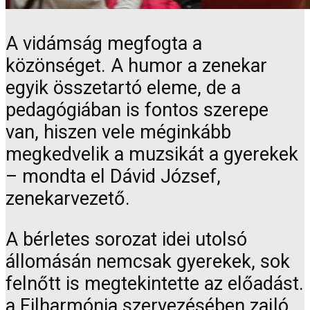
A vidámság megfogta a
közönséget. A humor a zenekar
egyik összetartó eleme, de a
pedagógiában is fontos szerepe
van, hiszen vele méginkább
megkedvelik a muzsikát a gyerekek
– mondta el Dávid József,
zenekarvezető.
A bérletes sorozat idei utolsó
állomásán nemcsak gyerekek, sok
felnőtt is megtekintette az előadást.
a Filharmónia szervezésében zajló