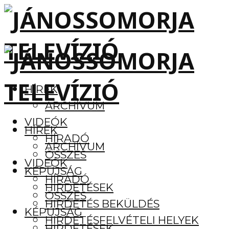
HÍREK
ARCHÍVUM
VIDEÓK
HÍREK
HÍRADÓ
ARCHÍVUM
ÖSSZES
VIDEÓK
KÉPÚJSÁG
HÍRADÓ
HIRDETÉSEK
ÖSSZES
HIRDETÉS BEKÜLDÉS
KÉPÚJSÁG
HIRDETÉSFELVÉTELI HELYEK
HIRDETÉSEK