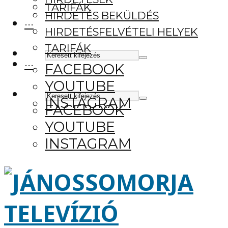
TARIFÁK
HIRDETÉS BEKÜLDÉS
···
HIRDETÉSFELVÉTELI HELYEK
TARIFÁK
···
FACEBOOK
YOUTUBE
INSTAGRAM
FACEBOOK
YOUTUBE
INSTAGRAM