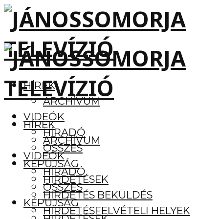
HÍREK
ARCHÍVUM
VIDEÓK
HÍREK
HÍRADÓ
ARCHÍVUM
ÖSSZES
VIDEÓK
KÉPÚJSÁG
HÍRADÓ
HIRDETÉSEK
ÖSSZES
HIRDETÉS BEKÜLDÉS
KÉPÚJSÁG
HIRDETÉSFELVÉTELI HELYEK
HIRDETÉSEK