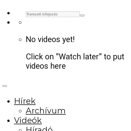
No videos yet!
Click on "Watch later" to put
videos here
Hírek
Archívum
Videók
Híradó