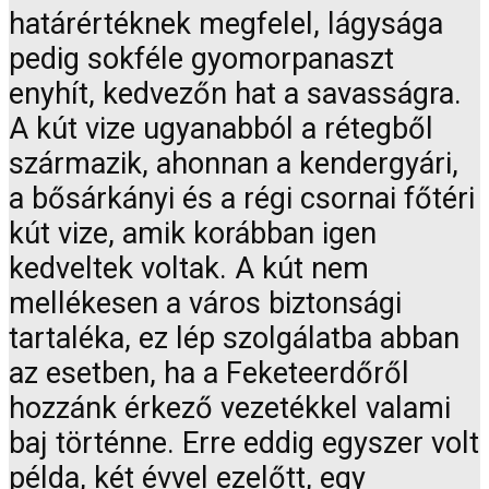
határértéknek megfelel, lágysága
pedig sokféle gyomorpanaszt
enyhít, kedvezőn hat a savasságra.
A kút vize ugyanabból a rétegből
származik, ahonnan a kendergyári,
a bősárkányi és a régi csornai főtéri
kút vize, amik korábban igen
kedveltek voltak. A kút nem
mellékesen a város biztonsági
tartaléka, ez lép szolgálatba abban
az esetben, ha a Feketeerdőről
hozzánk érkező vezetékkel valami
baj történne. Erre eddig egyszer volt
példa, két évvel ezelőtt, egy