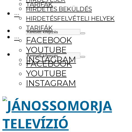
TARIFÁK
HIRDETÉS BEKÜLDÉS
···
HIRDETÉSFELVÉTELI HELYEK
TARIFÁK
···
FACEBOOK
YOUTUBE
INSTAGRAM
FACEBOOK
YOUTUBE
INSTAGRAM