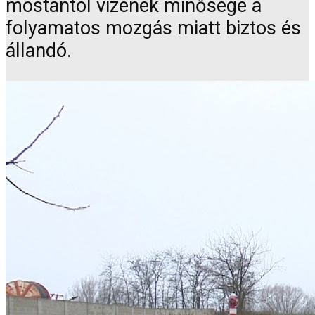
mostantól vizének minősége a
folyamatos mozgás miatt biztos és
állandó.