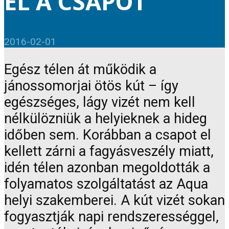
EL A CSAPOT
2016-02-01
Egész télen át működik a
jánossomorjai ötös kút – így
egészséges, lágy vizét nem kell
nélkülözniük a helyieknek a hideg
időben sem. Korábban a csapot el
kellett zárni a fagyásveszély miatt,
idén télen azonban megoldották a
folyamatos szolgáltatást az Aqua
helyi szakemberei. A kút vizét sokan
fogyasztják napi rendszerességgel,