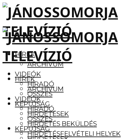
HÍREK
ARCHÍVUM
VIDEÓK
HÍREK
HÍRADÓ
ARCHÍVUM
ÖSSZES
VIDEÓK
KÉPÚJSÁG
HÍRADÓ
HIRDETÉSEK
ÖSSZES
HIRDETÉS BEKÜLDÉS
KÉPÚJSÁG
HIRDETÉSFELVÉTELI HELYEK
HIRDETÉSEK