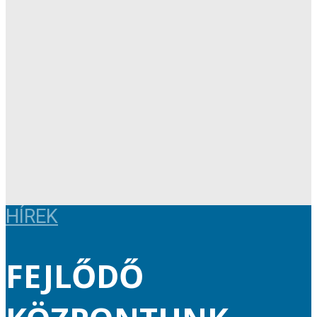
HÍREK
FEJLŐDŐ