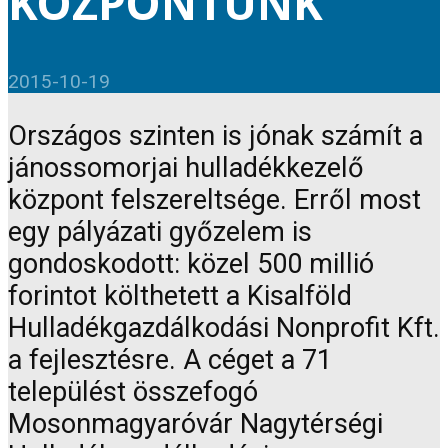
KÖZPONTUNK
2015-10-19
Országos szinten is jónak számít a
jánossomorjai hulladékkezelő
központ felszereltsége. Erről most
egy pályázati győzelem is
gondoskodott: közel 500 millió
forintot költhetett a Kisalföld
Hulladékgazdálkodási Nonprofit Kft.
a fejlesztésre. A céget a 71
települést összefogó
Mosonmagyaróvár Nagytérségi