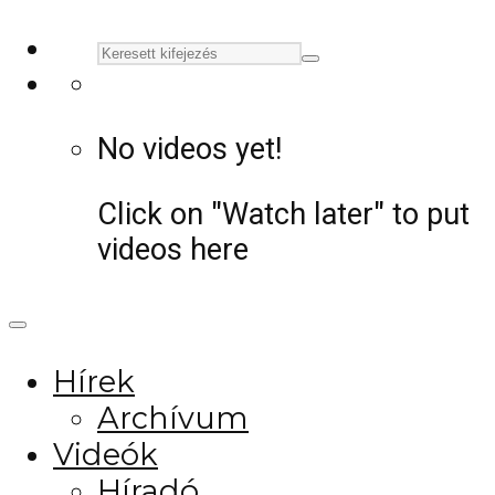
No videos yet!
Click on "Watch later" to put
videos here
Hírek
Archívum
Videók
Híradó