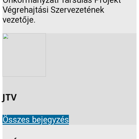
Önkormányzati Társulás Projekt
Végrehajtási Szervezetének
vezetője.
JTV
Összes bejegyzés