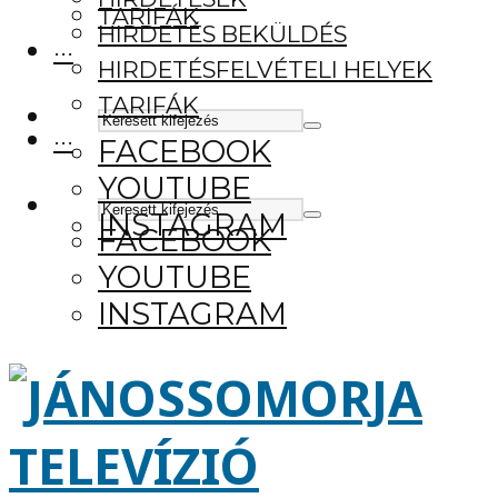
TARIFÁK
HIRDETÉS BEKÜLDÉS
···
HIRDETÉSFELVÉTELI HELYEK
TARIFÁK
···
FACEBOOK
YOUTUBE
INSTAGRAM
FACEBOOK
YOUTUBE
INSTAGRAM