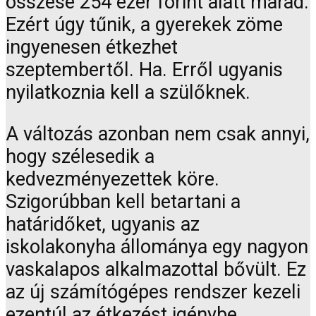
összese 254 ezer forint alatt marad.
Ezért úgy tűnik, a gyerekek zöme
ingyenesen étkezhet
szeptembertől. Ha. Erről ugyanis
nyilatkoznia kell a szülőknek.
A változás azonban nem csak annyi,
hogy szélesedik a
kedvezményezettek köre.
Szigorúbban kell betartani a
határidőket, ugyanis az
iskolakonyha állománya egy nagyon
vaskalapos alkalmazottal bővült. Ez
az új számítógépes rendszer kezeli
ezentúl az étkezést igénybe