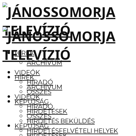
HÍREK
ARCHÍVUM
VIDEÓK
HÍREK
HÍRADÓ
ARCHÍVUM
ÖSSZES
VIDEÓK
KÉPÚJSÁG
HÍRADÓ
HIRDETÉSEK
ÖSSZES
HIRDETÉS BEKÜLDÉS
KÉPÚJSÁG
HIRDETÉSFELVÉTELI HELYEK
HIRDETÉSEK