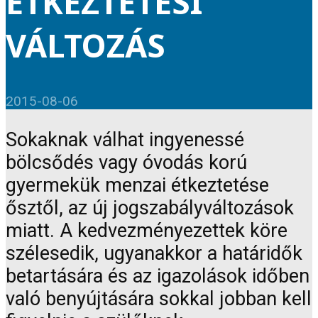
ÉTKEZTETÉSI
VÁLTOZÁS
2015-08-06
Sokaknak válhat ingyenessé
bölcsődés vagy óvodás korú
gyermekük menzai étkeztetése
ősztől, az új jogszabályváltozások
miatt. A kedvezményezettek köre
szélesedik, ugyanakkor a határidők
betartására és az igazolások időben
való benyújtására sokkal jobban kell