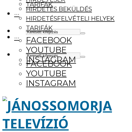
TARIFÁK
HIRDETÉS BEKÜLDÉS
···
HIRDETÉSFELVÉTELI HELYEK
TARIFÁK
···
FACEBOOK
YOUTUBE
INSTAGRAM
FACEBOOK
YOUTUBE
INSTAGRAM