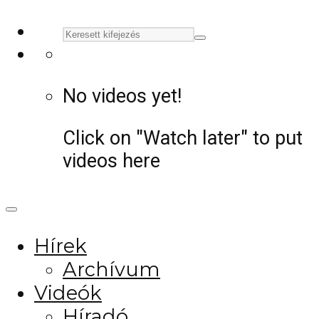
No videos yet!
Click on "Watch later" to put
videos here
Hírek
Archívum
Videók
Híradó