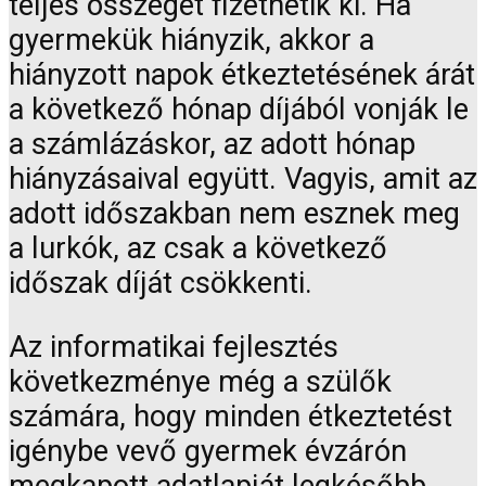
teljes összegét fizethetik ki. Ha
gyermekük hiányzik, akkor a
hiányzott napok étkeztetésének árát
a következő hónap díjából vonják le
a számlázáskor, az adott hónap
hiányzásaival együtt. Vagyis, amit az
adott időszakban nem esznek meg
a lurkók, az csak a következő
időszak díját csökkenti.
Az informatikai fejlesztés
következménye még a szülők
számára, hogy minden étkeztetést
igénybe vevő gyermek évzárón
megkapott adatlapját legkésőbb