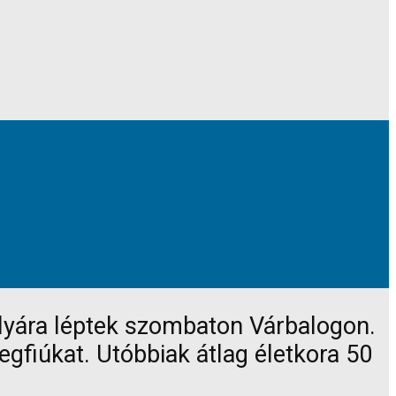
ályára léptek szombaton Várbalogon.
gfiúkat. Utóbbiak átlag életkora 50