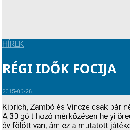
HÍREK
RÉGI IDŐK FOCIJA
2015-06-28
Kiprich, Zámbó és Vincze csak pár né
A 30 gólt hozó mérkőzésen helyi öreg
év fölött van, ám ez a mutatott játék