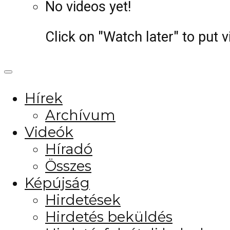
No videos yet!
Click on "Watch later" to put 
Hírek
Archívum
Videók
Híradó
Összes
Képújság
Hirdetések
Hirdetés beküldés