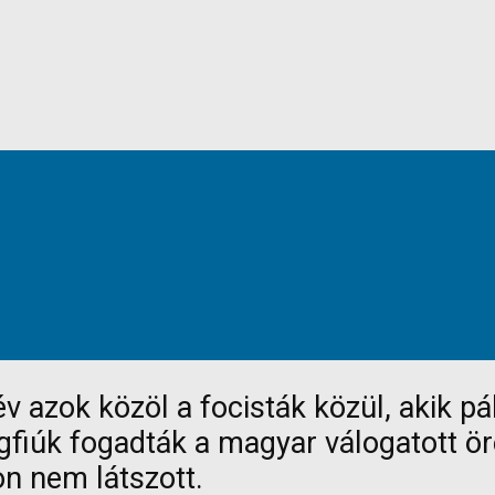
v azok közöl a focisták közül, akik p
fiúk fogadták a magyar válogatott öre
on nem látszott.