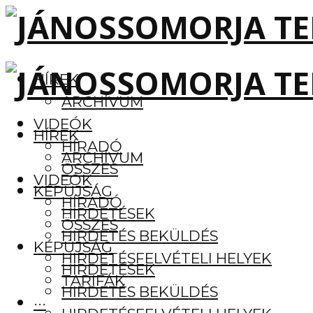
HÍREK
ARCHÍVUM
VIDEÓK
HÍREK
HÍRADÓ
ARCHÍVUM
ÖSSZES
VIDEÓK
KÉPÚJSÁG
HÍRADÓ
HIRDETÉSEK
ÖSSZES
HIRDETÉS BEKÜLDÉS
KÉPÚJSÁG
HIRDETÉSFELVÉTELI HELYEK
HIRDETÉSEK
TARIFÁK
HIRDETÉS BEKÜLDÉS
···