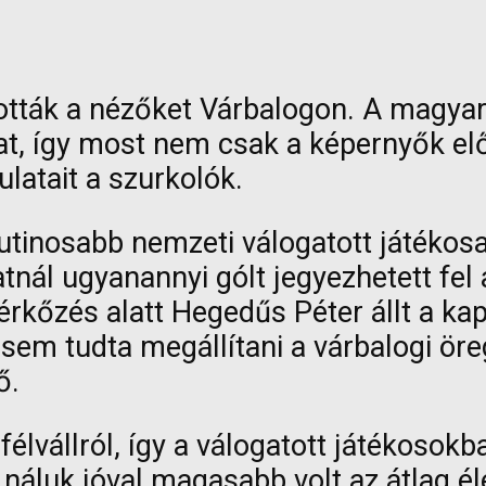
ták a nézőket Várbalogon. A magyar v
t, így most nem csak a képernyők elő
atait a szurkolók.
rutinosabb nemzeti válogatott játékos
tnál ugyanannyi gólt jegyezhetett fel 
mérkőzés alatt Hegedűs Péter állt a ka
 sem tudta megállítani a várbalogi öre
ő.
lvállról, így a válogatott játékosokb
r náluk jóval magasabb volt az átlag 