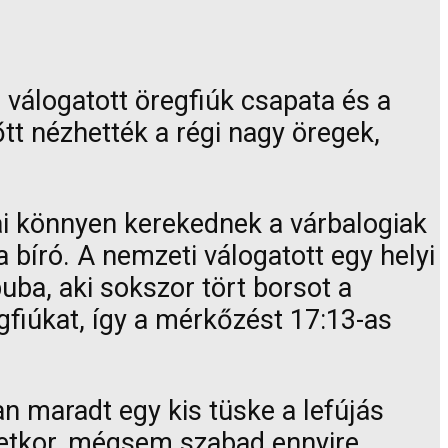
álogatott öregfiúk csapata és a
tt nézhették a régi nagy öregek,
ai könnyen kerekednek a várbalogiak
a bíró. A nemzeti válogatott egy helyi
puba, aki sokszor tört borsot a
gfiúkat, így a mérkőzést 17:13-as
an maradt egy kis tüske a lefújás
életkor, mégsem szabad ennyire