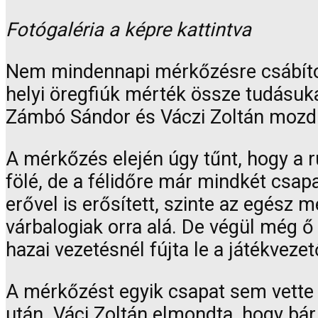
Fotógaléria a képre kattintva
Nem mindennapi mérkőzésre csábítot
helyi öregfiúk mérték össze tudásuka
Zámbó Sándor és Váczi Zoltán mozdul
A mérkőzés elején úgy tűnt, hogy a 
fölé, de a félidőre már mindkét csapa
erővel is erősített, szinte az egész 
várbalogiak orra alá. De végül még ő
hazai vezetésnél fújta le a játékvezet
A mérkőzést egyik csapat sem vette fé
után. Váci Zoltán elmondta, hogy bá