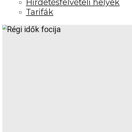
Hirdetésfelvételi helyek
Tarifák