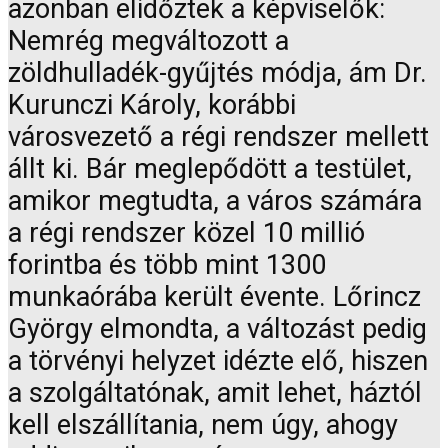
azonban elidőztek a képviselők:
Nemrég megváltozott a
zöldhulladék-gyűjtés módja, ám Dr.
Kurunczi Károly, korábbi
városvezető a régi rendszer mellett
állt ki. Bár meglepődött a testület,
amikor megtudta, a város számára
a régi rendszer közel 10 millió
forintba és több mint 1300
munkaórába került évente. Lőrincz
György elmondta, a változást pedig
a törvényi helyzet idézte elő, hiszen
a szolgáltatónak, amit lehet, háztól
kell elszállítania, nem úgy, ahogy