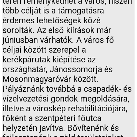
téren reménykedhet a város, hiszen
több célját is a támogatásra
érdemes lehetőségek közé
sorolták. Az első kiírások már
júniusban várhatók. A város fő
céljai között szerepel a
kerékpárutak kiépítése az
országhatár, Jánossomorja és
Mosonmagyaróvár között.
Pályáznánk továbbá a csapadék- és
vízelvezetési gondok megoldására,
illetve a városkép rehabilitációjára,
főként a szentpéteri főutca
helyzetén javítva. Bővítenénk és