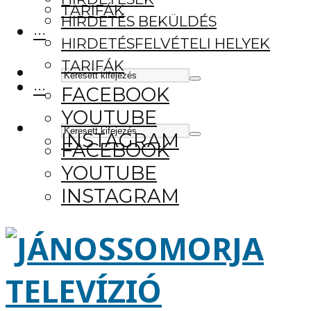
TARIFÁK
HIRDETÉS BEKÜLDÉS
···
HIRDETÉSFELVÉTELI HELYEK
TARIFÁK
···
FACEBOOK
YOUTUBE
INSTAGRAM
FACEBOOK
YOUTUBE
INSTAGRAM