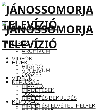
HÍREK
ARCHÍVUM
VIDEÓK
HÍREK
HÍRADÓ
ARCHÍVUM
ÖSSZES
VIDEÓK
KÉPÚJSÁG
HÍRADÓ
HIRDETÉSEK
ÖSSZES
HIRDETÉS BEKÜLDÉS
KÉPÚJSÁG
HIRDETÉSFELVÉTELI HELYEK
HIRDETÉSEK