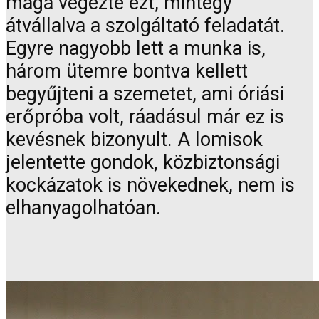
maga végezte ezt, mintegy
átvállalva a szolgáltató feladatát.
Egyre nagyobb lett a munka is,
három ütemre bontva kellett
begyűjteni a szemetet, ami óriási
erőpróba volt, ráadásul már ez is
kevésnek bizonyult. A lomisok
jelentette gondok, közbiztonsági
kockázatok is növekednek, nem is
elhanyagolhatóan.