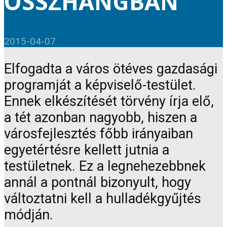
ÖSSZHANGBAN
2015-04-07
Elfogadta a város ötéves gazdasági
programját a képviselő-testület.
Ennek elkészítését törvény írja elő,
a tét azonban nagyobb, hiszen a
városfejlesztés főbb irányaiban
egyetértésre kellett jutnia a
testületnek. Ez a legnehezebbnek
annál a pontnál bizonyult, hogy
változtatni kell a hulladékgyűjtés
módján.