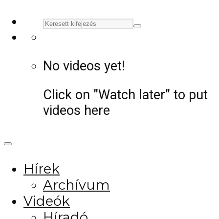
No videos yet!
Click on "Watch later" to put
videos here
Hírek
Archívum
Videók
Híradó