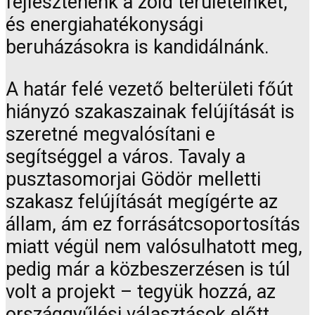
fejlesztenénk a zöld területeinket,
és energiahatékonysági
beruházásokra is kandidálnánk.
A határ felé vezető belterületi főút
hiányzó szakaszainak felújítását is
szeretné megvalósítani e
segítséggel a város. Tavaly a
pusztasomorjai Gödör melletti
szakasz felújítását megígérte az
állam, ám ez forrásátcsoportosítás
miatt végül nem valósulhatott meg,
pedig már a közbeszerzésen is túl
volt a projekt – tegyük hozzá, az
országgyűlési választások előtt