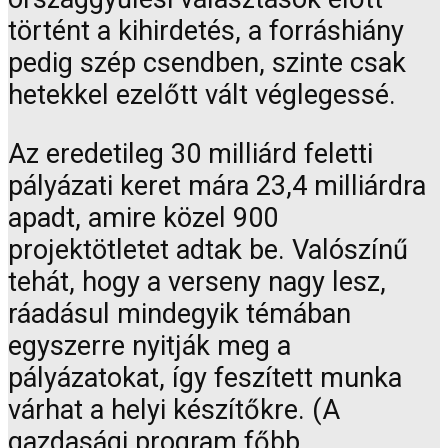
történt a kihirdetés, a forráshiány
pedig szép csendben, szinte csak
hetekkel ezelőtt vált véglegessé.
Az eredetileg 30 milliárd feletti
pályázati keret mára 23,4 milliárdra
apadt, amire közel 900
projektötletet adtak be. Valószínű
tehát, hogy a verseny nagy lesz,
ráadásul mindegyik témában
egyszerre nyitják meg a
pályázatokat, így feszített munka
várhat a helyi készítőkre. (A
gazdasági program főbb