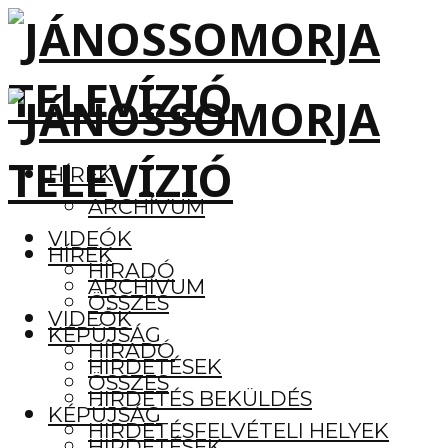
HÍREK
ARCHÍVUM
VIDEÓK
HÍREK
HÍRADÓ
ARCHÍVUM
ÖSSZES
VIDEÓK
KÉPÚJSÁG
HÍRADÓ
HIRDETÉSEK
ÖSSZES
HIRDETÉS BEKÜLDÉS
KÉPÚJSÁG
HIRDETÉSFELVÉTELI HELYEK
HIRDETÉSEK