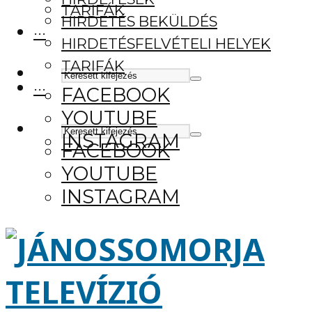
TARIFÁK
HIRDETÉS BEKÜLDÉS
···
HIRDETÉSFELVÉTELI HELYEK
TARIFÁK
···
FACEBOOK
YOUTUBE
INSTAGRAM
FACEBOOK
YOUTUBE
INSTAGRAM