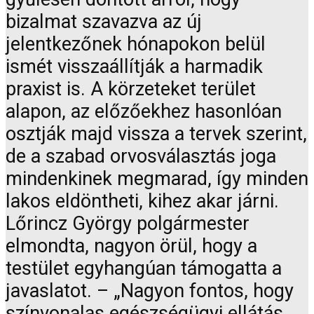
bizalmat szavazva az új
jelentkezőnek hónapokon belül
ismét visszaállítják a harmadik
praxist is. A körzeteket terület
alapon, az előzőekhez hasonlóan
osztják majd vissza a tervek szerint,
de a szabad orvosválasztás joga
mindenkinek megmarad, így minden
lakos eldöntheti, kihez akar járni.
Lőrincz György polgármester
elmondta, nagyon örül, hogy a
testület egyhangúan támogatta a
javaslatot. – „Nagyon fontos, hogy
színvonalas egészségügyi ellátás