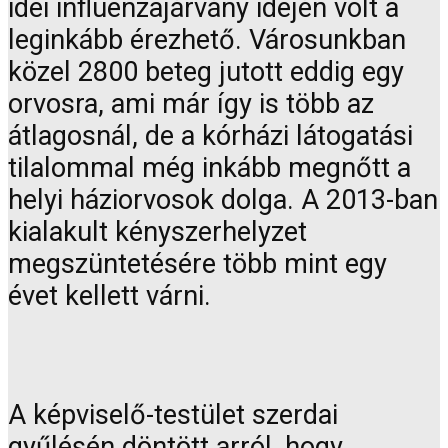
idei influenzajárvány idején volt a
leginkább érezhető. Városunkban
közel 2800 beteg jutott eddig egy
orvosra, ami már így is több az
átlagosnál, de a kórházi látogatási
tilalommal még inkább megnőtt a
helyi háziorvosok dolga. A 2013-ban
kialakult kényszerhelyzet
megszüntetésére több mint egy
évet kellett várni.
A képviselő-testület szerdai
gyűlésén döntött arról, hogy