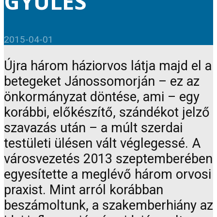
GYŰLÉS
2015-04-01
Újra három háziorvos látja majd el a
betegeket Jánossomorján – ez az
önkormányzat döntése, ami – egy
korábbi, előkészítő, szándékot jelző
szavazás után – a múlt szerdai
testületi ülésen vált véglegessé. A
városvezetés 2013 szeptemberében
egyesítette a meglévő három orvosi
praxist. Mint arról korábban
beszámoltunk, a szakemberhiány az