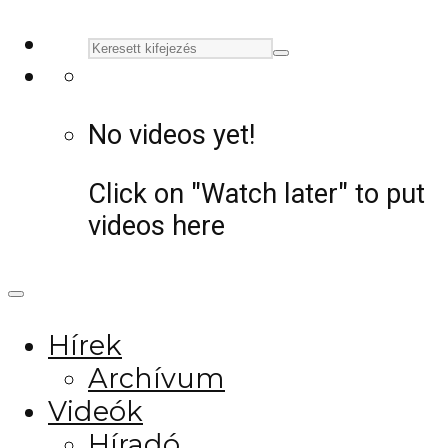
No videos yet!
Click on "Watch later" to put
videos here
Hírek
Archívum
Videók
Híradó