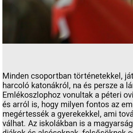
Minden csoportban történetekkel, já
harcoló katonákról, na és persze a l
Emlékoszlophoz vonultak a péteri ovi
és arról is, hogy milyen fontos az e
megértessék a gyerekekkel, ami továb
válhat. Az iskolákban is a magyarságt
diákok és alsósoknak, felsősöknek e