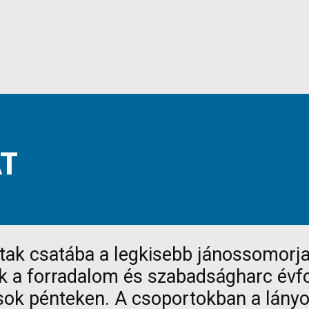
T
tak csatába a legkisebb jánossomorja
a forradalom és szabadságharc évford
k pénteken. A csoportokban a lányok