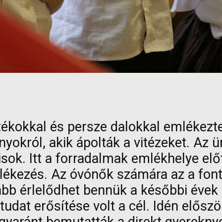
tékokkal és persze dalokkal emlékezte
ányokról, akik ápolták a vitézeket. A
sok. Itt a forradalmak emlékhelye elő
mlékezés. Az óvónők számára az a font
b érlelődhet bennük a későbbi évek al
udat erősítése volt a cél. Idén előszö
gyaránt bemutatták a direkt gyerekny