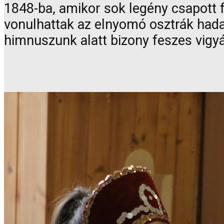
1848-ba, amikor sok legény csapott 
vonulhattak az elnyomó osztrák hadak
himnuszunk alatt bizony feszes vigyáz