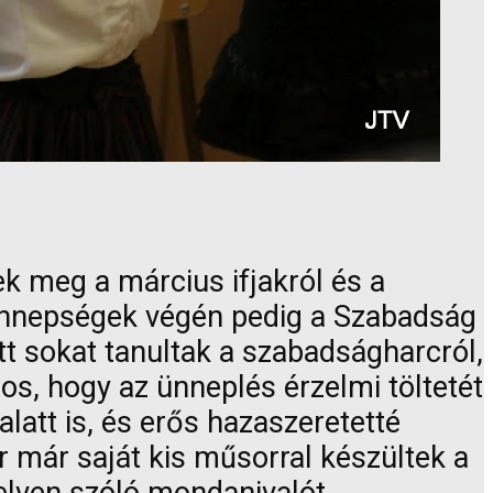
k meg a március ifjakról és a
z ünnepségek végén pedig a Szabadság
tt sokat tanultak a szabadságharcról,
os, hogy az ünneplés érzelmi töltetét
att is, és erős hazaszeretetté
r már saját kis műsorral készültek a
elven szóló mondanivalót.