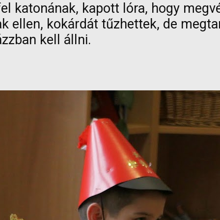
fel katonának, kapott lóra, hogy megv
 ellen, kokárdát tűzhettek, de megtan
zban kell állni.