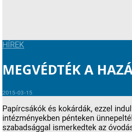
HÍREK
MEGVÉDTÉK A HAZÁ
2015-03-15
Papírcsákók és kokárdák, ezzel indul
intézményekben pénteken ünnepelték 
szabadsággal ismerkedtek az óvodáso