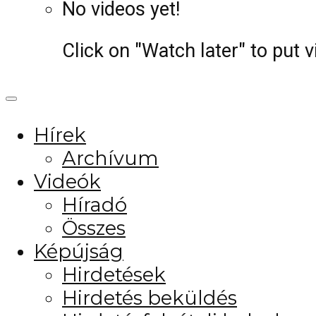
No videos yet!
Click on "Watch later" to put 
Hírek
Archívum
Videók
Híradó
Összes
Képújság
Hirdetések
Hirdetés beküldés