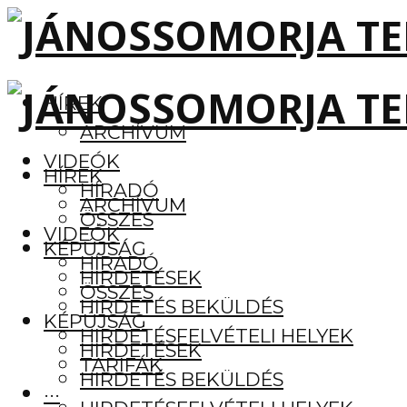
HÍREK
ARCHÍVUM
VIDEÓK
HÍREK
HÍRADÓ
ARCHÍVUM
ÖSSZES
VIDEÓK
KÉPÚJSÁG
HÍRADÓ
HIRDETÉSEK
ÖSSZES
HIRDETÉS BEKÜLDÉS
KÉPÚJSÁG
HIRDETÉSFELVÉTELI HELYEK
HIRDETÉSEK
TARIFÁK
HIRDETÉS BEKÜLDÉS
···