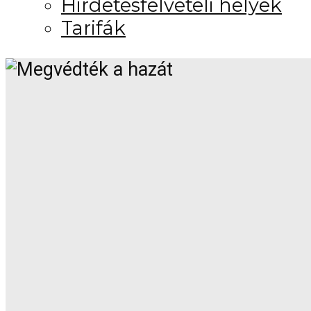
Hirdetésfelvételi helyek
Tarifák